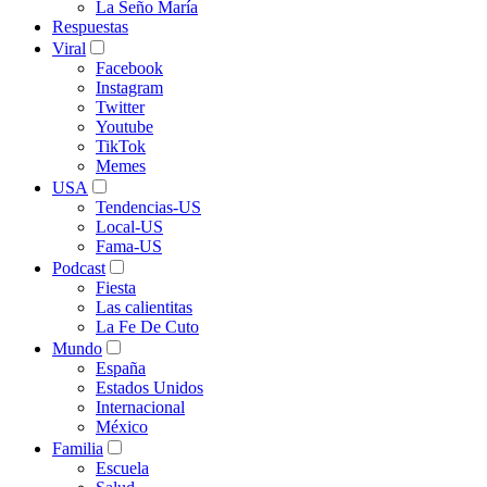
La Seño María
Respuestas
Viral
Facebook
Instagram
Twitter
Youtube
TikTok
Memes
USA
Tendencias-US
Local-US
Fama-US
Podcast
Fiesta
Las calientitas
La Fe De Cuto
Mundo
España
Estados Unidos
Internacional
México
Familia
Escuela