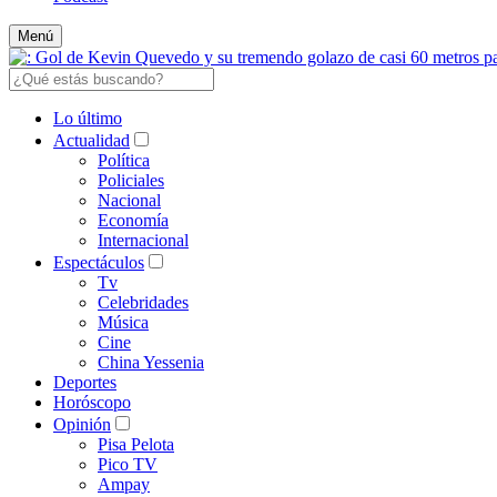
Menú
Lo último
Actualidad
Política
Policiales
Nacional
Economía
Internacional
Espectáculos
Tv
Celebridades
Música
Cine
China Yessenia
Deportes
Horóscopo
Opinión
Pisa Pelota
Pico TV
Ampay