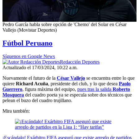
0
Pedro García habla sobre opción de 'Chemo' del Solar en César
seconds
Vallejo (Movistar Deportes)
of
4
Fútbol Peruano
minutes,
17
seconds
Síguenos en Google News
Redacción Deportes
Actualizado el 17/03/2024, 10:22 a.m.
Nuevamente el futuro de la
César Vallejo
se encuentra entre lo que
quiere
Richard Acuña
, presidente del club, y lo que desea
Paolo
Guerrero
, figura máxima del equipo,
pues tras la salida
Roberto
Mosquera
del cuadro poeta ya se especula sobre dos técnicos que
pelean el buzo del cuadro trujillano.
Mira también:
¡Escándalo! Exárbitro FIFA aseguró que existe arreglo de partidos