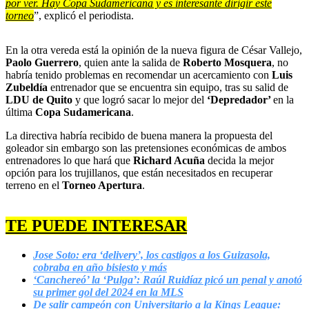
por ver. Hay Copa Sudamericana y es interesante dirigir este
torneo
”, explicó el periodista.
En la otra vereda está la opinión de la nueva figura de César Vallejo,
Paolo Guerrero
, quien ante la salida de
Roberto Mosquera
, no
habría tenido problemas en recomendar un acercamiento con
Luis
Zubeldía
entrenador que se encuentra sin equipo, tras su salid de
LDU de Quito
y que logró sacar lo mejor del
‘Depredador’
en la
última
Copa Sudamericana
.
La directiva habría recibido de buena manera la propuesta del
goleador sin embargo son las pretensiones económicas de ambos
entrenadores lo que hará que
Richard Acuña
decida la mejor
opción para los trujillanos, que están necesitados en recuperar
terreno en el
Torneo Apertura
.
TE PUEDE INTERESAR
Jose Soto: era ‘delivery’, los castigos a los Guizasola,
cobraba en año bisiesto y más
‘Canchereó’ la ‘Pulga’: Raúl Ruidíaz picó un penal y anotó
su primer gol del 2024 en la MLS
De salir campeón con Universitario a la Kings League: