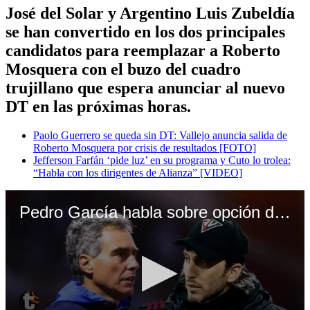
José del Solar y Argentino Luis Zubeldía
se han convertido en los dos principales
candidatos para reemplazar a Roberto
Mosquera con el buzo del cuadro
trujillano que espera anunciar al nuevo
DT en las próximas horas.
Paolo Guerrero se queda sin DT: Vallejo anuncia salida de
Roberto Mosquera por crisis de resultados [FOTO]
Jefferson Farfán ‘pide luz’ en su programa y Cuto lo trolea:
“Habla con los dirigentes de Alianza” [VIDEO]
Pedro García habla sobre opción de 'Chemo' del Solar en César Vallejo (Movistar Deportes)