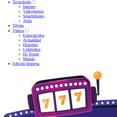
Tecnología
Internet
Videojuegos
Smartphones
Apps
Trivias
Videos
Espectáculos
Actualidad
Deportes
Celebrities
Dr Trome
Mundo
Edición Impresa