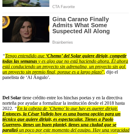
“
Tengo entendido que
‘Chemo’ del Solar quiere dirigir, competir
todas las semanas
y es algo que no está haciendo ahora. Él ahora
está conduciendo un proyecto sin adrenalina, un proyecto sin gol,
un proyecto sin premio final, porque es a largo plazo
”,
dijo el
panelista de ‘Al Ángulo’.
Del Solar
tiene crédito entre los hinchas poetas y en la directiva
norteña por ayudar a formalizar la institución desde el 2018 hasta
2022
. “
En la cabeza de ‘Chemo’ lo que hay es querer dirigir.
Entonces, la César Vallejo hoy es una buena opción para un
técnico que quiere dirigir, es espectacular. Tienes a Paolo
Guerrero, tienes un buen plantel, tienes una ciudad que se
paralizó
un poco por este momento del equipo. Hay una voracidad