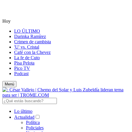
Hoy
LO ÚLTIMO
Darinka Ramírez
Crimen de cambista
'U' vs. Cristal
Café con la Chevez
La fe de Cuto
Pisa Pelota
Pico TV
Podcast
Menú
Lo último
Actualidad
Política
Policiales