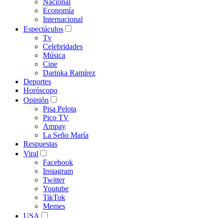
Nacional
Economía
Internacional
Espectáculos
Tv
Celebridades
Música
Cine
Darinka Ramírez
Deportes
Horóscopo
Opinión
Pisa Pelota
Pico TV
Ampay
La Seño María
Respuestas
Viral
Facebook
Instagram
Twitter
Youtube
TikTok
Memes
USA