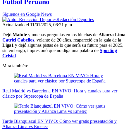
Fútbol Peruano
30
seconds
Síguenos en Google News
Redacción Deportes
Actualizado el 11/01/2025, 08:21 p.m.
Dejó
Matute
y muchas preguntas en los hinchas de
Alianza Lima
.
Catriel Cabellos
, volante de 20 años, reapareció en la gala de la
Liga1
y dejó algunas pistas de lo que sería su futuro para el 2025,
sin embargo, impresionó que no diga una palabra de
Sporting
Cristal
.
Mira también:
Real Madrid vs Barcelona EN VIVO: Hora y canales para ver
clásico por Supercopa de España
Tarde Blanquiazul EN VIVO: Cómo ver gratis presentación y
Alianza Lima vs Emelec