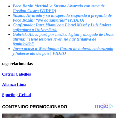
Paco Bazán ‘derritió’ a Susana Alvarado con tema de
Cristian Castro [VIDEO]
Susana Alvarado y su inesperada respuesta a pregunta de
Paco Bazán: “No aguantarías” [VIDEO]
Confirmado: Inter Miami con Lionel Messi y Luis Suárez
enfrentará a Universitario
Gabriela Alava pasó por médico legista y abogado de Deza,
afirma: “Tiene lesiones leves, no hay tentativa de
feminicidio”
Joven acusa a Washington Corozo de haberla embarazado
y haberse ido del país | VIDEO
tags relacionadas
Catriel Cabellos
Alianza Lima
Sporting Cristal