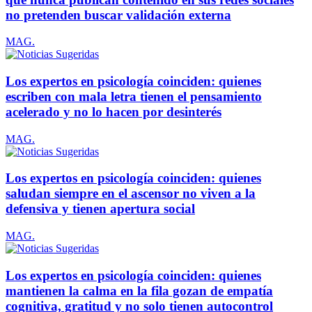
no pretenden buscar validación externa
MAG.
Los expertos en psicología coinciden: quienes
escriben con mala letra tienen el pensamiento
acelerado y no lo hacen por desinterés
MAG.
Los expertos en psicología coinciden: quienes
saludan siempre en el ascensor no viven a la
defensiva y tienen apertura social
MAG.
Los expertos en psicología coinciden: quienes
mantienen la calma en la fila gozan de empatía
cognitiva, gratitud y no solo tienen autocontrol