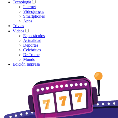
Tecnología
Internet
Videojuegos
Smartphones
Apps
Trivias
Videos
Espectáculos
Actualidad
Deportes
Celebrities
Dr Trome
Mundo
Edición Impresa