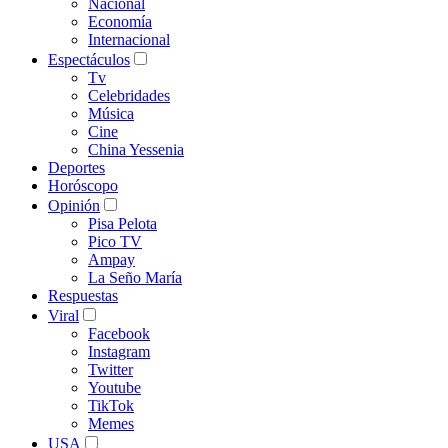
Nacional
Economía
Internacional
Espectáculos
Tv
Celebridades
Música
Cine
China Yessenia
Deportes
Horóscopo
Opinión
Pisa Pelota
Pico TV
Ampay
La Seño María
Respuestas
Viral
Facebook
Instagram
Twitter
Youtube
TikTok
Memes
USA