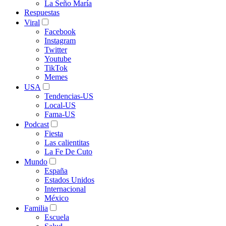
La Seño María
Respuestas
Viral
Facebook
Instagram
Twitter
Youtube
TikTok
Memes
USA
Tendencias-US
Local-US
Fama-US
Podcast
Fiesta
Las calientitas
La Fe De Cuto
Mundo
España
Estados Unidos
Internacional
México
Familia
Escuela