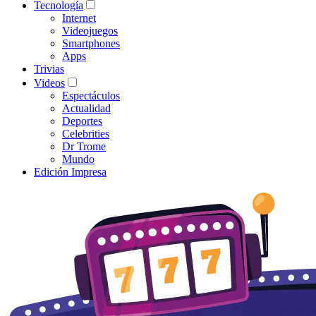
Tecnología
Internet
Videojuegos
Smartphones
Apps
Trivias
Videos
Espectáculos
Actualidad
Deportes
Celebrities
Dr Trome
Mundo
Edición Impresa