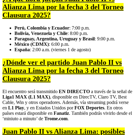
12
Alianza Lima por la fecha 3 del Torneo
seconds
Clausura 2025?
Perú, Colombia y Ecuador
: 7:00 p.m.
Bolivia, Venezuela y Chile
: 8:00 p.m.
Paraguay, Argentina, Uruguay y Brasil
: 9:00 p.m.
México (CDMX)
: 6:00 p.m.
España
: 2:00 a.m. (viernes 1 de agosto)
¿Dónde ver el partido Juan Pablo II vs
Alianza Lima por la fecha 3 del Torneo
Clausura 2025?
El encuentro será transmitido
EN DIRECTO
a través de la señal de
Liga1 MAX (L1 MAX)
, disponible en DirecTV, Claro TV, Best
Cable, Win y otros operadores. Además, vía streaming podrá verse
en
L1 Play
, y en Estados Unidos por
FOX Deportes
. En otros
países estará disponible en
Fanatiz
. También podrás vivirlo desde el
‘miniuto a minuto’ de
Trome.com
.
Juan Pablo II vs Alianza Lima: posibles