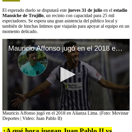
El esperado duelo se disputará este
jueves 31 de julio
en el
estadio
Mansiche de Trujillo
, un recinto con capacidad para 25 mil
espectadores. Se espera una gran asistencia del público local y
también de hinchas íntimos que viajarán para apoyar al equipo en un
momento delicado.
Mauricio Affonso jugó en el 2018 en Alianza Lima. (Foto: Movistar Deportes | Juan Pablo II)
0
Mauricio Affonso jugó en el 2018 en Alianza Lima. (Foto: Movistar
seconds
Deportes | Video: Juan Pablo II)
of
3
¿A qué hora juegan Juan Pablo II vs
minutes,