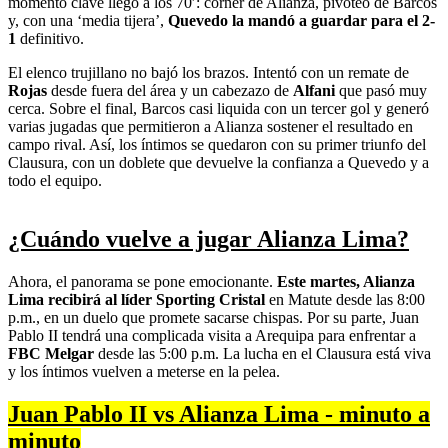
momento clave llegó a los 70′: córner de Alianza, pivoteo de Barcos
y, con una ‘media tijera’,
Quevedo la mandó a guardar para el 2-
1
definitivo.
El elenco trujillano no bajó los brazos. Intentó con un remate de
Rojas
desde fuera del área y un cabezazo de
Alfani
que pasó muy
cerca. Sobre el final, Barcos casi liquida con un tercer gol y generó
varias jugadas que permitieron a Alianza sostener el resultado en
campo rival. Así, los íntimos se quedaron con su primer triunfo del
Clausura, con un doblete que devuelve la confianza a Quevedo y a
todo el equipo.
¿Cuándo vuelve a jugar Alianza Lima?
Ahora, el panorama se pone emocionante.
Este martes, Alianza
Lima recibirá al líder Sporting Cristal
en Matute desde las 8:00
p.m., en un duelo que promete sacarse chispas. Por su parte, Juan
Pablo II tendrá una complicada visita a Arequipa para enfrentar a
FBC Melgar
desde las 5:00 p.m. La lucha en el Clausura está viva
y los íntimos vuelven a meterse en la pelea.
Juan Pablo II vs Alianza Lima - minuto a
minuto