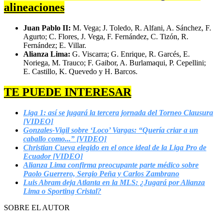
alineaciones
Juan Pablo II:
M. Vega; J. Toledo, R. Alfani, A. Sánchez, F.
Agurto; C. Flores, J. Vega, F. Fernández, C. Tizón, R.
Fernández; E. Villar.
Alianza Lima:
G. Viscarra; G. Enrique, R. Garcés, E.
Noriega, M. Trauco; F. Gaibor, A. Burlamaqui, P. Cepellini;
E. Castillo, K. Quevedo y H. Barcos.
TE PUEDE INTERESAR
Liga 1: así se jugará la tercera jornada del Torneo Clausura
[VIDEO]
Gonzales-Vigil sobre ‘Loco’ Vargas: “Quería criar a un
caballo como...” [VIDEO]
Christian Cueva elegido en el once ideal de la Liga Pro de
Ecuador [VIDEO]
Alianza Lima confirma preocupante parte médico sobre
Paolo Guerrero, Sergio Peña y Carlos Zambrano
Luis Abram deja Atlanta en la MLS: ¿Jugará por Alianza
Lima o Sporting Cristal?
SOBRE EL AUTOR