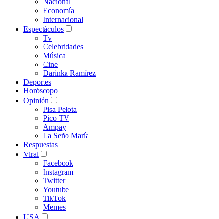
Nacional
Economía
Internacional
Espectáculos
Tv
Celebridades
Música
Cine
Darinka Ramírez
Deportes
Horóscopo
Opinión
Pisa Pelota
Pico TV
Ampay
La Seño María
Respuestas
Viral
Facebook
Instagram
Twitter
Youtube
TikTok
Memes
USA