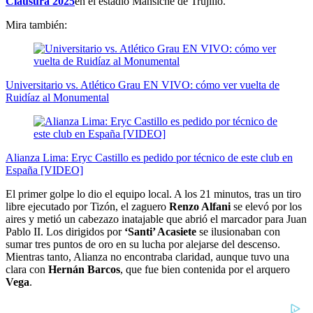
Clausura 2025
en el estadio Mansiche de Trujillo.
Mira también:
Universitario vs. Atlético Grau EN VIVO: cómo ver vuelta de
Ruidíaz al Monumental
Alianza Lima: Eryc Castillo es pedido por técnico de este club en
España [VIDEO]
El primer golpe lo dio el equipo local. A los 21 minutos, tras un tiro
libre ejecutado por Tizón, el zaguero
Renzo Alfani
se elevó por los
aires y metió un cabezazo inatajable que abrió el marcador para Juan
Pablo II. Los dirigidos por
‘Santi’ Acasiete
se ilusionaban con
sumar tres puntos de oro en su lucha por alejarse del descenso.
Mientras tanto, Alianza no encontraba claridad, aunque tuvo una
clara con
Hernán Barcos
, que fue bien contenida por el arquero
Vega
.