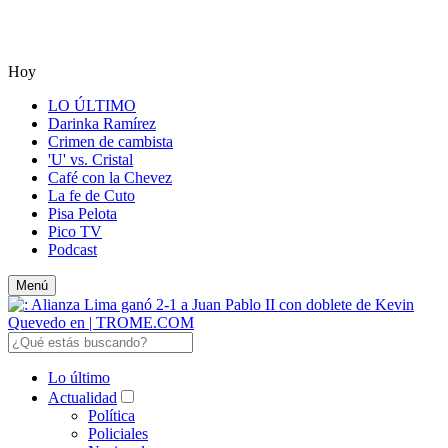
Hoy
LO ÚLTIMO
Darinka Ramírez
Crimen de cambista
'U' vs. Cristal
Café con la Chevez
La fe de Cuto
Pisa Pelota
Pico TV
Podcast
Menú
Lo último
Actualidad
Política
Policiales