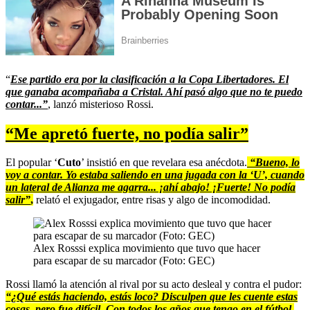
“
Ese partido era por la clasificación a la Copa Libertadores. El
que ganaba acompañaba a Cristal. Ahí pasó algo que no te puedo
contar...”
, lanzó misterioso Rossi.
“Me apretó fuerte, no podía salir”
El popular ‘
Cuto
’ insistió en que revelara esa anécdota.
“Bueno, lo
voy a contar. Yo estaba saliendo en una jugada con la ‘U’, cuando
un lateral de Alianza me agarra... ¡ahí abajo! ¡Fuerte! No podía
salir”
,
relató el exjugador, entre risas y algo de incomodidad.
Alex Rosssi explica movimiento que tuvo que hacer
para escapar de su marcador (Foto: GEC)
Rossi llamó la atención al rival por su acto desleal y contra el pudor:
“¿Qué estás haciendo, estás loco? Disculpen que les cuente estas
cosas, pero fue difícil. Con todos los años que tengo en el fútbol,