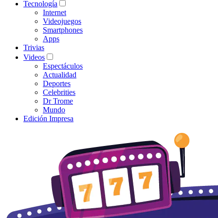
Tecnología
Internet
Videojuegos
Smartphones
Apps
Trivias
Videos
Espectáculos
Actualidad
Deportes
Celebrities
Dr Trome
Mundo
Edición Impresa