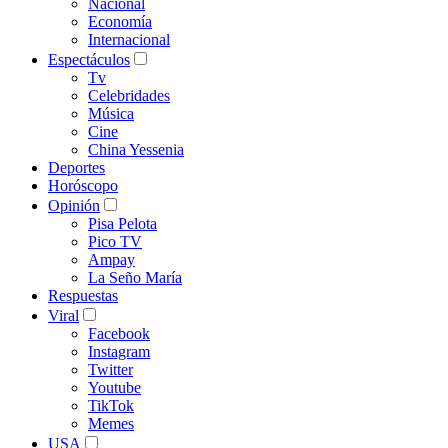
Nacional
Economía
Internacional
Espectáculos
Tv
Celebridades
Música
Cine
China Yessenia
Deportes
Horóscopo
Opinión
Pisa Pelota
Pico TV
Ampay
La Seño María
Respuestas
Viral
Facebook
Instagram
Twitter
Youtube
TikTok
Memes
USA