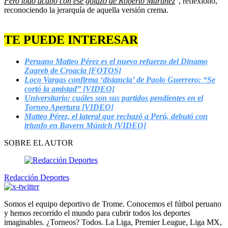
Pero todo acabó con ese golazo de Roberto Martínez
”, reflexionó,
reconociendo la jerarquía de aquella versión crema.
TE PUEDE INTERESAR
Peruano Matteo Pérez es el nuevo refuerzo del Dinamo
Zagreb de Croacia [FOTOS]
Loco Vargas confirma ‘distancia’ de Paolo Guerrero: “Se
cortó la amistad” [VIDEO]
Universitario: cuáles son sus partidos pendientes en el
Torneo Apertura [VIDEO]
Matteo Pérez, el lateral que rechazó a Perú, debutó con
triunfo en Bayern Múnich [VIDEO]
SOBRE EL AUTOR
Redacción Deportes
Somos el equipo deportivo de Trome. Conocemos el fútbol peruano
y hemos recorrido el mundo para cubrir todos los deportes
imaginables. ¿Torneos? Todos. La Liga, Premier League, Liga MX,