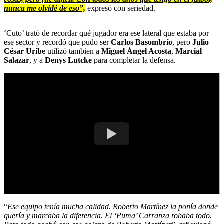
nunca me olvidé de eso”,
expresó con seriedad.
‘Cuto’ trató de recordar qué jugador era ese lateral que estaba por
ese sector y recordó que pudo ser
Carlos Basombrío
, pero
Julio
César Uribe
utilizó tambien a
Miguel Ángel Acosta
,
Marcial
Salazar
, y a
Denys Lutcke
para completar la defensa.
“
Ese equipo tenía mucha calidad. Roberto Martínez la ponía donde
quería y marcaba la diferencia. El ‘Puma’ Carranza robaba todo.