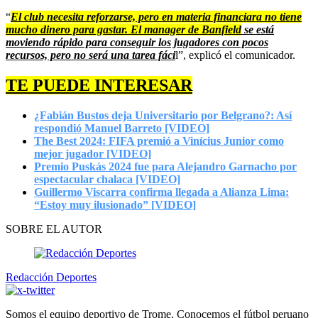
“
El club necesita reforzarse, pero en materia financiara no tiene
mucho dinero para gastar. El manager de Banfield
se está
moviendo rápido para conseguir los jugadores con pocos
recursos, pero no será una tarea fáci
l”, explicó el comunicador.
TE PUEDE INTERESAR
¿Fabián Bustos deja Universitario por Belgrano?: Así
respondió Manuel Barreto [VIDEO]
The Best 2024: FIFA premió a Vinícius Junior como
mejor jugador [VIDEO]
Premio Puskás 2024 fue para Alejandro Garnacho por
espectacular chalaca [VIDEO]
Guillermo Viscarra confirma llegada a Alianza Lima:
“Estoy muy ilusionado” [VIDEO]
SOBRE EL AUTOR
Redacción Deportes
Somos el equipo deportivo de Trome. Conocemos el fútbol peruano