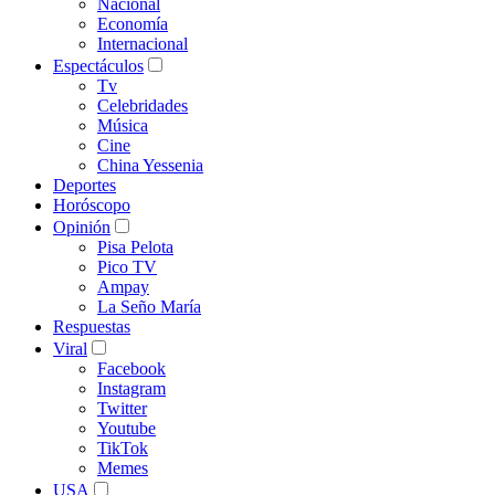
Nacional
Economía
Internacional
Espectáculos
Tv
Celebridades
Música
Cine
China Yessenia
Deportes
Horóscopo
Opinión
Pisa Pelota
Pico TV
Ampay
La Seño María
Respuestas
Viral
Facebook
Instagram
Twitter
Youtube
TikTok
Memes
USA