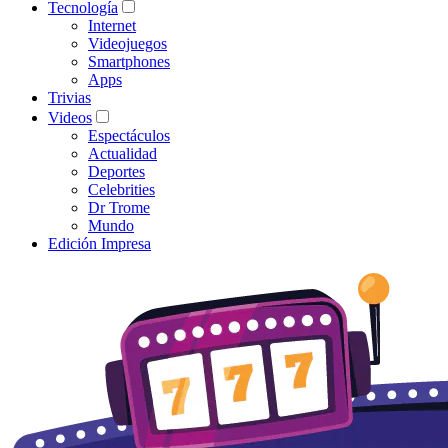
Tecnología
Internet
Videojuegos
Smartphones
Apps
Trivias
Videos
Espectáculos
Actualidad
Deportes
Celebrities
Dr Trome
Mundo
Edición Impresa