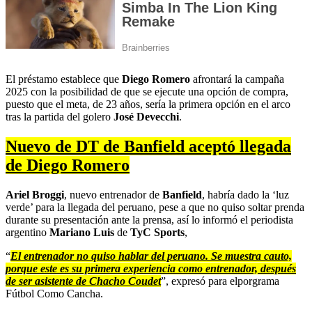
El préstamo establece que
Diego Romero
afrontará la campaña
2025 con la posibilidad de que se ejecute una opción de compra,
puesto que el meta, de 23 años, sería la primera opción en el arco
tras la partida del golero
José Devecchi
.
Nuevo de DT de Banfield aceptó llegada
de Diego Romero
Ariel Broggi
, nuevo entrenador de
Banfield
, habría dado la ‘luz
verde’ para la llegada del peruano, pese a que no quiso soltar prenda
durante su presentación ante la prensa, así lo informó el periodista
argentino
Mariano Luis
de
TyC Sports
,
“
El entrenador no quiso hablar del peruano. Se muestra cauto,
porque este es su primera experiencia como entrenador, después
de ser asistente de Chacho Coudet
”, expresó para elporgrama
Fútbol Como Cancha.