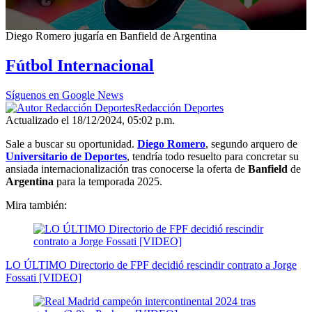
0
Diego Romero jugaría en Banfield de Argentina
seconds
of
Fútbol Internacional
1
minute,
0
Síguenos en Google News
Redacción Deportes
Actualizado el 18/12/2024, 05:02 p.m.
Sale a buscar su oportunidad.
Diego Romero
, segundo arquero de
Universitario de Deportes
, tendría todo resuelto para
concretar su
ansiada internacionalización
tras conocerse la oferta de
Banfield
de
Argentina
para la temporada 2025.
Mira también:
LO ÚLTIMO Directorio de FPF decidió rescindir contrato a Jorge
Fossati [VIDEO]