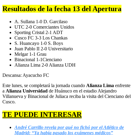
Resultados de la fecha 13 del Apertura
A. Sullana 1-0 D. Garcilaso
UTC 2-0 Comerciantes Unidos
Sporting Cristal 2-1 ADT
Cusco FC 3-3 Los Chankas
S. Huancayo 1-0 S. Boys
Juan Pablo II 2-0 Universitario
Melgar 1-1 Grau
Binacional 1-1Cienciano
Alianza Lima 2-0 Alianza UDH
Descansa: Ayacucho FC
Este lunes, se completará la jornada cuando
Alianza Lima
enfrente
a
Alianza Universidad
de Huánuco en el estadio Alejandro
Villanueva y Binacional de Juliaca reciba la visita del Cienciano del
Cusco.
TE PUEDE INTERESAR
André Carrillo revela por qué no fichó por el Atlético de
Madrid: “Ya había pasado los exámenes médicos”