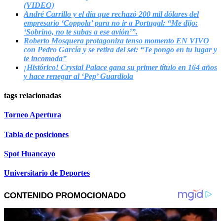
(VIDEO)
André Carrillo y el día que rechazó 200 mil dólares del
empresario ‘Coppola’ para no ir a Portugal: “Me dijo:
‘Sobrino, no te subas a ese avión’”.
Roberto Mosquera protagoniza tenso momento EN VIVO
con Pedro García y se retira del set: “Te pongo en tu lugar y
te incomoda”
¡Histórico! Crystal Palace gana su primer título en 164 años
y hace renegar al ‘Pep’ Guardiola
tags relacionadas
Torneo Apertura
Tabla de posiciones
Spot Huancayo
Universitario de Deportes