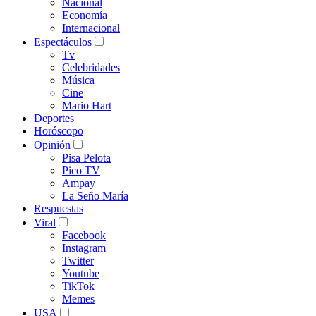
Nacional
Economía
Internacional
Espectáculos
Tv
Celebridades
Música
Cine
Mario Hart
Deportes
Horóscopo
Opinión
Pisa Pelota
Pico TV
Ampay
La Seño María
Respuestas
Viral
Facebook
Instagram
Twitter
Youtube
TikTok
Memes
USA