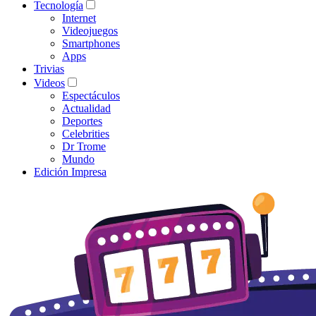
Tecnología
Internet
Videojuegos
Smartphones
Apps
Trivias
Videos
Espectáculos
Actualidad
Deportes
Celebrities
Dr Trome
Mundo
Edición Impresa