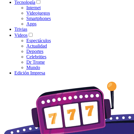
Tecnología
Internet
Videojuegos
Smartphones
Apps
Trivias
Videos
Espectáculos
Actualidad
Deportes
Celebrities
Dr Trome
Mundo
Edición Impresa