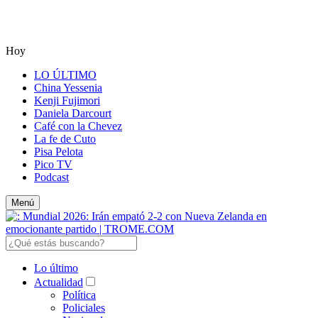
Hoy
LO ÚLTIMO
China Yessenia
Kenji Fujimori
Daniela Darcourt
Café con la Chevez
La fe de Cuto
Pisa Pelota
Pico TV
Podcast
Menú
Lo último
Actualidad
Política
Policiales