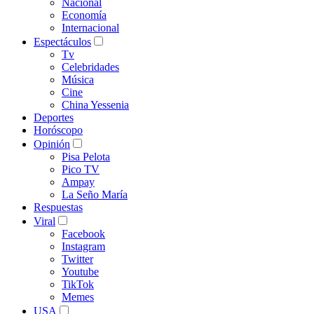
Nacional
Economía
Internacional
Espectáculos
Tv
Celebridades
Música
Cine
China Yessenia
Deportes
Horóscopo
Opinión
Pisa Pelota
Pico TV
Ampay
La Seño María
Respuestas
Viral
Facebook
Instagram
Twitter
Youtube
TikTok
Memes
USA