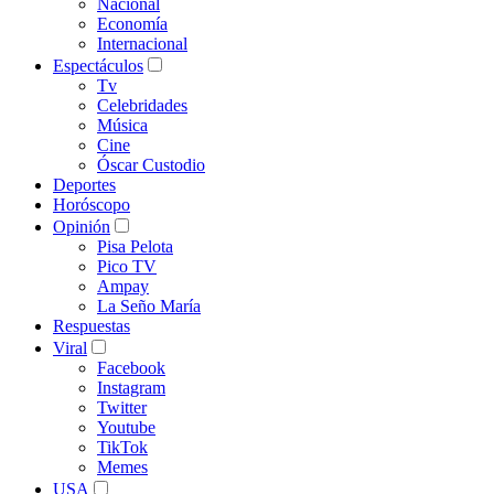
Nacional
Economía
Internacional
Espectáculos
Tv
Celebridades
Música
Cine
Óscar Custodio
Deportes
Horóscopo
Opinión
Pisa Pelota
Pico TV
Ampay
La Seño María
Respuestas
Viral
Facebook
Instagram
Twitter
Youtube
TikTok
Memes
USA