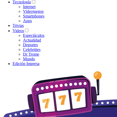
Tecnología
Internet
Videojuegos
Smartphones
Apps
Trivias
Videos
Espectáculos
Actualidad
Deportes
Celebrities
Dr Trome
Mundo
Edición Impresa