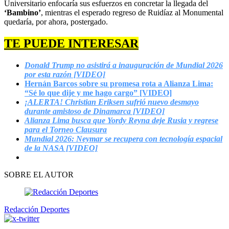
Universitario enfocaría sus esfuerzos en concretar la llegada del
‘Bambino’
, mientras el esperado regreso de Ruidíaz al Monumental
quedaría, por ahora, postergado.
TE PUEDE INTERESAR
Donald Trump no asistirá a inauguración de Mundial 2026
por esta razón [VIDEO]
Hernán Barcos sobre su promesa rota a Alianza Lima:
“Sé lo que dije y me hago cargo” [VIDEO]
¡ALERTA! Christian Eriksen sufrió nuevo desmayo
durante amistoso de Dinamarca [VIDEO]
Alianza Lima busca que Yordy Reyna deje Rusia y regrese
para el Torneo Clausura
Mundial 2026: Neymar se recupera con tecnología espacial
de la NASA [VIDEO]
SOBRE EL AUTOR
Redacción Deportes