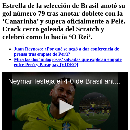
Estrella de la selección de Brasil anotó su
gol número 79 tras anotar doblete con la
‘Canarinha’ y supera oficialmente a Pelé.
Crack cerró goleada del Scratch y
celebró como lo hacía ‘O Rei’.
Juan Reynoso: ¿Por qué se negó a dar conferencia de
prensa tras empate de Perú?
Mira las dos ‘milagrosas’ salvadas que explican empate
entre Perú y Paraguay [VIDEO]
Neymar festeja el 4-0 de Brasil ante Bolivia (Video: YouTube)