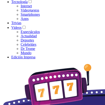
Tecnología
Internet
Videojuegos
Smartphones
Apps
Trivias
Videos
Espectáculos
Actualidad
Deportes
Celebrities
Dr Trome
Mundo
Edición Impresa