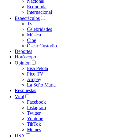
Nacional
Economía
Internacional
Espectáculos
Tv
Celebridades
Música
Cine
Óscar Custodio
Deportes
Horóscopo
Opinión
Pisa Pelota
Pico TV
Ampay
La Seño María
Respuestas
Viral
Facebook
Instagram
Twitter
Youtube
TikTok
Memes
USA