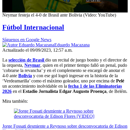
0
Neymar festeja el 4-0 de Brasil ante Bolivia (Video: YouTube)
seconds
of
Fútbol Internacional
33
seconds
Síguenos en Google News
Eduardo Macazana
Actualizado el 09/09/2023, 12:57 a.m.
La
selección de Brasil
dio un recital de juego bonito y el director de
la orquesta,
Neymar
, quien en el primer tiempo falló un penal, pudo
‘cobrarse la revancha’ y en el complemento se encargó de anotar el
4-0 ante
Bolivia
y con ese gol logró ingresar en la historia de la
‘Verdeamarilla’ como el máximo goleador, uno por encima de
Pelé
un acontecimiento inolvidable en la
fecha 1 de las Eliminatorias
2026
en el
Estadio Jornalista Edgar Augusto Proença
, de Belém.
Mira también:
Jorge Fossati desmiente a Reynoso sobre desconvocatoria de Edison