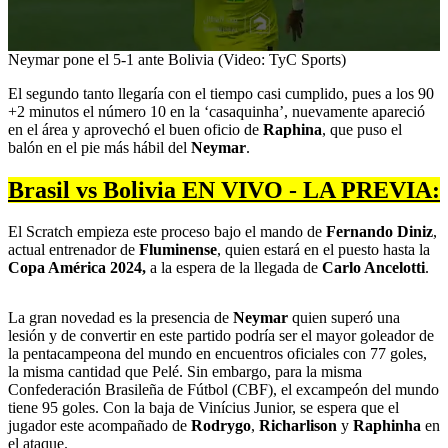
0
Neymar pone el 5-1 ante Bolivia (Video: TyC Sports)
seconds
of
El segundo tanto llegaría con el tiempo casi cumplido, pues a los 90
13
+2 minutos el número 10 en la ‘casaquinha’, nuevamente apareció
seconds
en el área y aprovechó el buen oficio de
Raphina
, que puso el
balón en el pie más hábil del
Neymar
.
Brasil vs Bolivia EN VIVO - LA PREVIA:
El Scratch empieza este proceso bajo el mando de
Fernando Diniz
,
actual entrenador de
Fluminense
, quien estará en el puesto hasta la
Copa América 2024,
a la espera de la llegada de
Carlo Ancelotti
.
La gran novedad es la presencia de
Neymar
quien superó una
lesión y de convertir en este partido podría ser el mayor goleador de
la pentacampeona del mundo en encuentros oficiales con 77 goles,
la misma cantidad que Pelé. Sin embargo, para la misma
Confederación Brasileña de Fútbol (CBF), el excampeón del mundo
tiene 95 goles. Con la baja de Vinícius Junior, se espera que el
jugador este acompañado de
Rodrygo
,
Richarlison
y
Raphinha
en
el ataque.