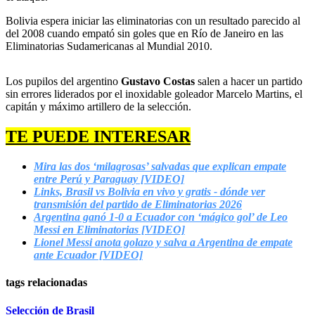
Bolivia espera iniciar las eliminatorias con un resultado parecido al
del 2008 cuando empató sin goles que en Río de Janeiro en las
Eliminatorias Sudamericanas al Mundial 2010.
Los pupilos del argentino
Gustavo Costas
salen a hacer un partido
sin errores liderados por el inoxidable goleador Marcelo Martins, el
capitán y máximo artillero de la selección.
TE PUEDE INTERESAR
Mira las dos ‘milagrosas’ salvadas que explican empate
entre Perú y Paraguay [VIDEO]
Links, Brasil vs Bolivia en vivo y gratis - dónde ver
transmisión del partido de Eliminatorias 2026
Argentina ganó 1-0 a Ecuador con ‘mágico gol’ de Leo
Messi en Eliminatorias [VIDEO]
Lionel Messi anota golazo y salva a Argentina de empate
ante Ecuador [VIDEO]
tags relacionadas
Selección de Brasil