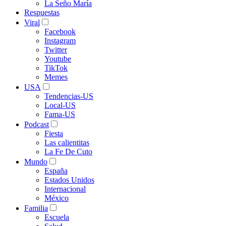
La Seño María
Respuestas
Viral
Facebook
Instagram
Twitter
Youtube
TikTok
Memes
USA
Tendencias-US
Local-US
Fama-US
Podcast
Fiesta
Las calientitas
La Fe De Cuto
Mundo
España
Estados Unidos
Internacional
México
Familia
Escuela