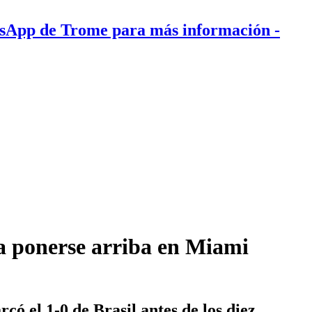
tsApp de Trome para más información
-
ra ponerse arriba en Miami
ó el 1-0 de Brasil antes de los diez