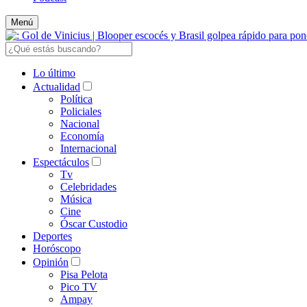
Menú
Lo último
Actualidad
Política
Policiales
Nacional
Economía
Internacional
Espectáculos
Tv
Celebridades
Música
Cine
Óscar Custodio
Deportes
Horóscopo
Opinión
Pisa Pelota
Pico TV
Ampay