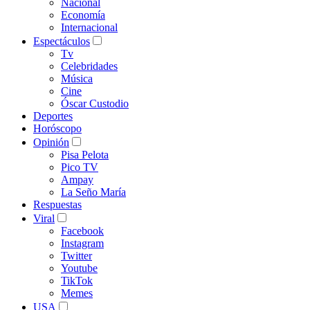
Nacional
Economía
Internacional
Espectáculos
Tv
Celebridades
Música
Cine
Óscar Custodio
Deportes
Horóscopo
Opinión
Pisa Pelota
Pico TV
Ampay
La Seño María
Respuestas
Viral
Facebook
Instagram
Twitter
Youtube
TikTok
Memes
USA