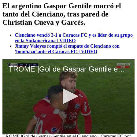
El argentino Gaspar Gentile marcó el
tanto del Cienciano, tras pared de
Christian Cueva y Garcés.
Cienciano venció 3-1 a Caracas FC y es líder de su grupo
en la Sudamericana | VIDEO
Jimmy Valoyes rompió el empate de Cienciano con
‘bombazo’ ante el Caracas FC | VIDEO
TROME |Gol de Gaspar Gentile en el Cienciano - Caracas FC por la Copa Sudamericana (TikTok)
0
TROME |Gol de Gaspar Gentile en el Cienciano - Caracas FC por