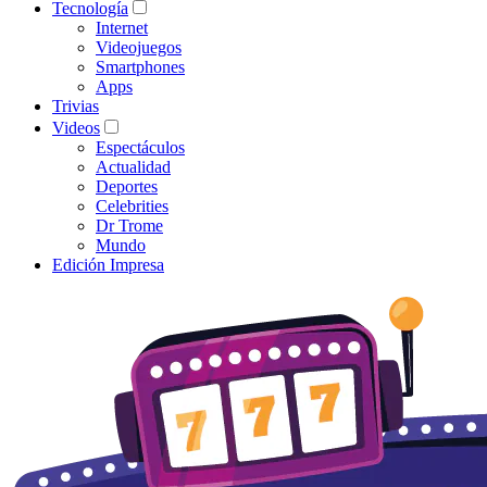
Tecnología
Internet
Videojuegos
Smartphones
Apps
Trivias
Videos
Espectáculos
Actualidad
Deportes
Celebrities
Dr Trome
Mundo
Edición Impresa