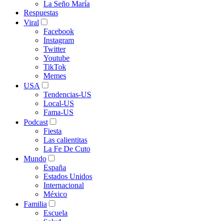
La Seño María
Respuestas
Viral
Facebook
Instagram
Twitter
Youtube
TikTok
Memes
USA
Tendencias-US
Local-US
Fama-US
Podcast
Fiesta
Las calientitas
La Fe De Cuto
Mundo
España
Estados Unidos
Internacional
México
Familia
Escuela