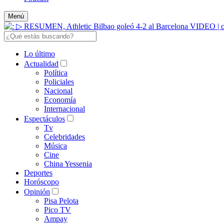
Menú
Lo último
Actualidad
Política
Policiales
Nacional
Economía
Internacional
Espectáculos
Tv
Celebridades
Música
Cine
China Yessenia
Deportes
Horóscopo
Opinión
Pisa Pelota
Pico TV
Ampay