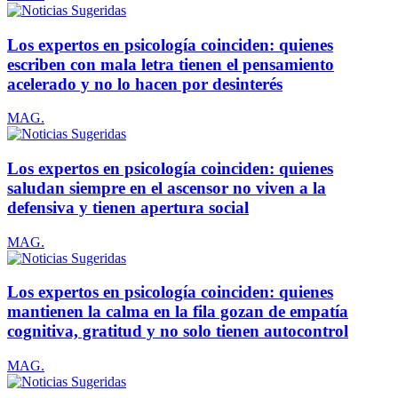
Los expertos en psicología coinciden: quienes
escriben con mala letra tienen el pensamiento
acelerado y no lo hacen por desinterés
MAG.
Los expertos en psicología coinciden: quienes
saludan siempre en el ascensor no viven a la
defensiva y tienen apertura social
MAG.
Los expertos en psicología coinciden: quienes
mantienen la calma en la fila gozan de empatía
cognitiva, gratitud y no solo tienen autocontrol
MAG.