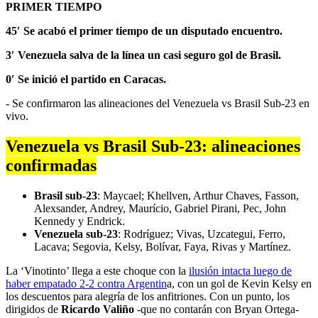
PRIMER TIEMPO
45′ Se acabó el primer tiempo de un disputado encuentro.
3′ Venezuela salva de la línea un casi seguro gol de Brasil.
0′ Se inició el partido en Caracas.
- Se confirmaron las alineaciones del Venezuela vs Brasil Sub-23 en
vivo.
Venezuela vs Brasil Sub-23: alineaciones
confirmadas
Brasil sub-23
: Maycael; Khellven, Arthur Chaves, Fasson,
Alexsander, Andrey, Maurício, Gabriel Pirani, Pec, John
Kennedy y Endrick.
Venezuela sub-23
: Rodríguez; Vivas, Uzcategui, Ferro,
Lacava; Segovia, Kelsy, Bolívar, Faya, Rivas y Martínez.
La ‘Vinotinto’ llega a este choque con la
ilusión intacta luego de
haber empatado 2-2 contra Argentin
a, con un gol de Kevin Kelsy en
los descuentos para alegría de los anfitriones. Con un punto, los
dirigidos de
Ricardo Valiño
-que no contarán con Bryan Ortega-