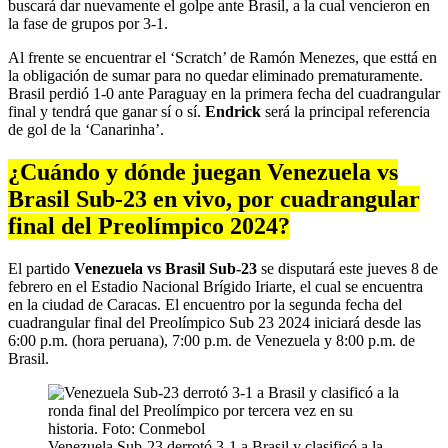
buscará dar nuevamente el golpe ante Brasil, a la cual vencieron en
la fase de grupos por 3-1.
Al frente se encuentrar el ‘Scratch’ de Ramón Menezes, que esttá en
la obligación de sumar para no quedar eliminado prematuramente.
Brasil perdió 1-0 ante Paraguay en la primera fecha del cuadrangular
final y tendrá que ganar sí o sí.
Endrick
será la principal referencia
de gol de la ‘Canarinha’.
¿Cuándo y dónde juegan Venezuela vs
Brasil Sub-23 en vivo, por cuadrangular
final del Preolímpico 2024?
El partido
Venezuela vs Brasil Sub-23
se disputará este jueves 8 de
febrero en el Estadio Nacional Brígido Iriarte, el cual se encuentra
en la ciudad de Caracas. El encuentro por la segunda fecha del
cuadrangular final del Preolímpico Sub 23 2024 iniciará desde las
6:00 p.m. (hora peruana), 7:00 p.m. de Venezuela y 8:00 p.m. de
Brasil.
Venezuela Sub-23 derrotó 3-1 a Brasil y clasificó a la