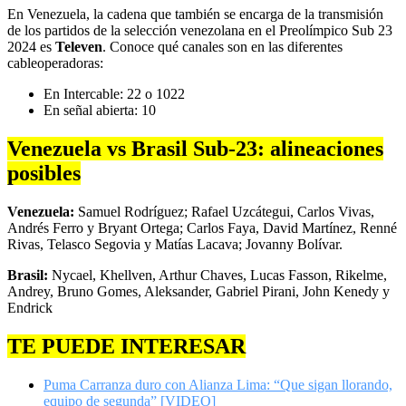
En Venezuela, la cadena que también se encarga de la transmisión
de los partidos de la selección venezolana en el Preolímpico Sub 23
2024 es
Televen
. Conoce qué canales son en las diferentes
cableoperadoras:
En Intercable: 22 o 1022
En señal abierta: 10
Venezuela vs Brasil Sub-23: alineaciones
posibles
Venezuela:
Samuel Rodríguez; Rafael Uzcátegui, Carlos Vivas,
Andrés Ferro y Bryant Ortega; Carlos Faya, David Martínez, Renné
Rivas, Telasco Segovia y Matías Lacava; Jovanny Bolívar.
Brasil:
Nycael, Khellven, Arthur Chaves, Lucas Fasson, Rikelme,
Andrey, Bruno Gomes, Aleksander, Gabriel Pirani, John Kenedy y
Endrick
TE PUEDE INTERESAR
Puma Carranza duro con Alianza Lima: “Que sigan llorando,
equipo de segunda” [VIDEO]