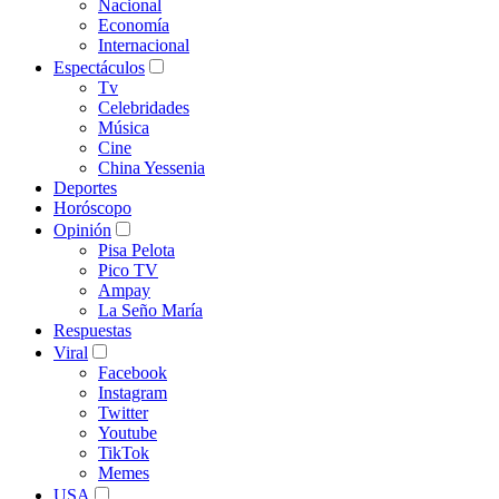
Nacional
Economía
Internacional
Espectáculos
Tv
Celebridades
Música
Cine
China Yessenia
Deportes
Horóscopo
Opinión
Pisa Pelota
Pico TV
Ampay
La Seño María
Respuestas
Viral
Facebook
Instagram
Twitter
Youtube
TikTok
Memes
USA