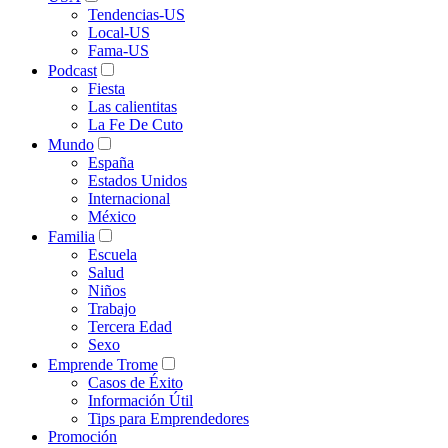
Tendencias-US
Local-US
Fama-US
Podcast
Fiesta
Las calientitas
La Fe De Cuto
Mundo
España
Estados Unidos
Internacional
México
Familia
Escuela
Salud
Niños
Trabajo
Tercera Edad
Sexo
Emprende Trome
Casos de Éxito
Información Útil
Tips para Emprendedores
Promoción