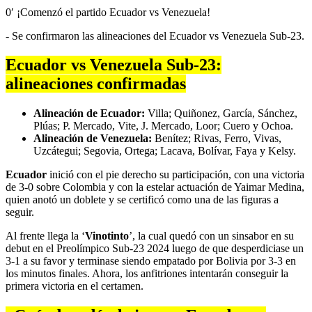
0′ ¡Comenzó el partido Ecuador vs Venezuela!
- Se confirmaron las alineaciones del Ecuador vs Venezuela Sub-23.
Ecuador vs Venezuela Sub-23:
alineaciones confirmadas
Alineación de Ecuador:
Villa; Quiñonez, García, Sánchez,
Plúas; P. Mercado, Vite, J. Mercado, Loor; Cuero y Ochoa.
Alineación de Venezuela:
Benítez; Rivas, Ferro, Vivas,
Uzcátegui; Segovia, Ortega; Lacava, Bolívar, Faya y Kelsy.
Ecuador
inició con el pie derecho su participación, con una victoria
de 3-0 sobre Colombia y con la estelar actuación de Yaimar Medina,
quien anotó un doblete y se certificó como una de las figuras a
seguir.
Al frente llega la ‘
Vinotinto
’, la cual quedó con un sinsabor en su
debut en el Preolímpico Sub-23 2024 luego de que desperdiciase un
3-1 a su favor y terminase siendo empatado por Bolivia por 3-3 en
los minutos finales. Ahora, los anfitriones intentarán conseguir la
primera victoria en el certamen.