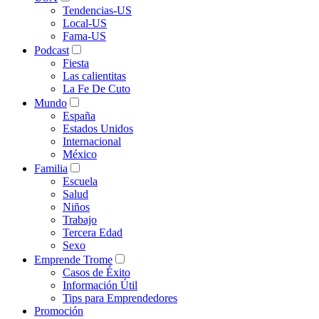
Tendencias-US
Local-US
Fama-US
Podcast
Fiesta
Las calientitas
La Fe De Cuto
Mundo
España
Estados Unidos
Internacional
México
Familia
Escuela
Salud
Niños
Trabajo
Tercera Edad
Sexo
Emprende Trome
Casos de Éxito
Información Útil
Tips para Emprendedores
Promoción