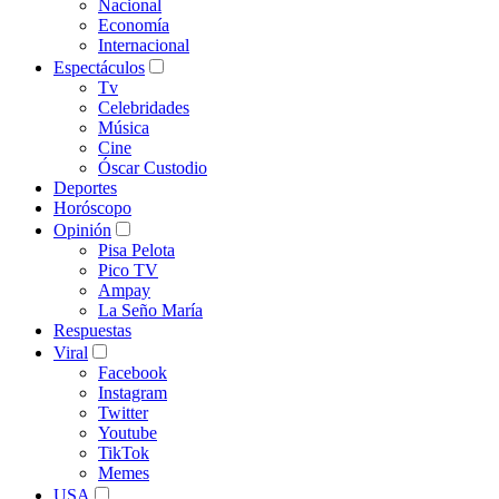
Nacional
Economía
Internacional
Espectáculos
Tv
Celebridades
Música
Cine
Óscar Custodio
Deportes
Horóscopo
Opinión
Pisa Pelota
Pico TV
Ampay
La Seño María
Respuestas
Viral
Facebook
Instagram
Twitter
Youtube
TikTok
Memes
USA