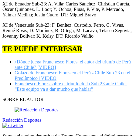
XI de Ecuador Sub-23: A. Villa; Carlos Sánchez, Christian García,
Óscar Quiñonez, L. Loor; Y. Ochoa, Pluas, P. Vite, P. Mercado,
Yaimar Medina; Justin Cuero. DT: Miguel Bravo
XI de Venezuela Sub-23: F. Benítez; Custodio, Ferro, C. Vivas,
Renné Rivas; D. Martínez, B. Ortega, M. Lacava, Telasco Segovia,
Jovanny Bolívar; K. Kelsy. DT: Ricardo Valiño
TE PUEDE INTERESAR
¿Dónde juega Franchesco Flores, el autor del triunfo de Perú
ante Chile? [VIDEO]
Golazo de Franchesco Flores en el Perú - Chile Sub 23 en el
Preolímpico | VIDEO
Franchesco Flores sobre el triunfo de la Sub 23 ante Chile:
“Este equipo va a dar mucho que hablar”
SOBRE EL AUTOR
Redacción Deportes
Somos el equipo deportivo de Trome. Conocemos el fútbol peruano