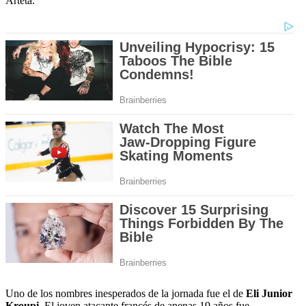
Arteta.
Uno de los nombres inesperados de la jornada fue el de
Eli Junior
Kroupi
. El joven atacante francés de apenas 19 años fue