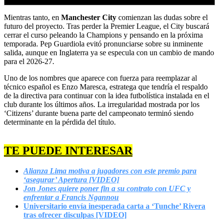
Mientras tanto, en
Manchester
City
comienzan las dudas sobre el
futuro del proyecto. Tras perder la Premier League, el City buscará
cerrar el curso peleando la Champions y pensando en la próxima
temporada. Pep Guardiola evitó pronunciarse sobre su inminente
salida, aunque en Inglaterra ya se especula con un cambio de mando
para el 2026-27.
Uno de los nombres que aparece con fuerza para reemplazar al
técnico español es Enzo Maresca, estratega que tendría el respaldo
de la directiva para continuar con la idea futbolística instalada en el
club durante los últimos años. La irregularidad mostrada por los
‘Citizens’ durante buena parte del campeonato terminó siendo
determinante en la pérdida del título.
TE PUEDE INTERESAR
Alianza Lima motiva a jugadores con este premio para
‘asegurar’ Apertura [VIDEO]
Jon Jones quiere poner fin a su contrato con UFC y
enfrentar a Francis Ngannou
Universitario envía inesperada carta a ‘Tunche’ Rivera
tras ofrecer disculpas [VIDEO]