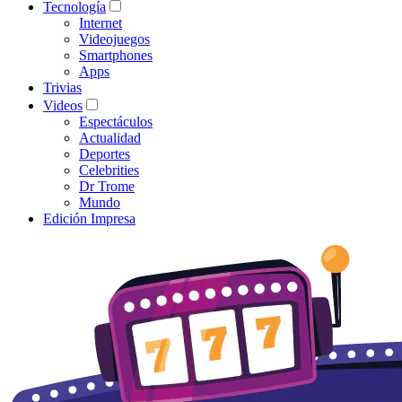
Tecnología
Internet
Videojuegos
Smartphones
Apps
Trivias
Videos
Espectáculos
Actualidad
Deportes
Celebrities
Dr Trome
Mundo
Edición Impresa