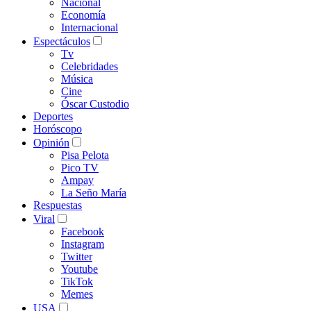
Nacional
Economía
Internacional
Espectáculos
Tv
Celebridades
Música
Cine
Óscar Custodio
Deportes
Horóscopo
Opinión
Pisa Pelota
Pico TV
Ampay
La Seño María
Respuestas
Viral
Facebook
Instagram
Twitter
Youtube
TikTok
Memes
USA