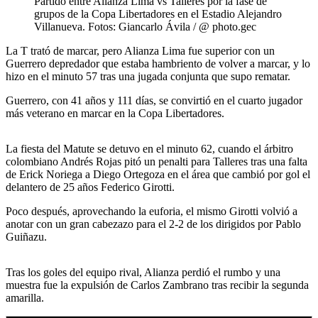
Partido entre Alianza Lima vs Talleres por la fase de
grupos de la Copa Libertadores en el Estadio Alejandro
Villanueva. Fotos: Giancarlo Ávila / @ photo.gec
La T trató de marcar, pero Alianza Lima fue superior con un
Guerrero depredador que estaba hambriento de volver a marcar, y lo
hizo en el minuto 57 tras una jugada conjunta que supo rematar.
Guerrero, con 41 años y 111 días, se convirtió en el cuarto jugador
más veterano en marcar en la Copa Libertadores.
La fiesta del Matute se detuvo en el minuto 62, cuando el árbitro
colombiano Andrés Rojas pitó un penalti para Talleres tras una falta
de Erick Noriega a Diego Ortegoza en el área que cambió por gol el
delantero de 25 años Federico Girotti.
Poco después, aprovechando la euforia, el mismo Girotti volvió a
anotar con un gran cabezazo para el 2-2 de los dirigidos por Pablo
Guiñazu.
Tras los goles del equipo rival, Alianza perdió el rumbo y una
muestra fue la expulsión de Carlos Zambrano tras recibir la segunda
amarilla.