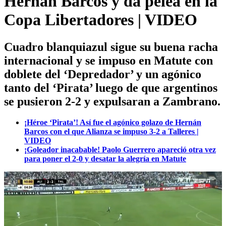
Hernán Barcos y da pelea en la
Copa Libertadores | VIDEO
Cuadro blanquiazul sigue su buena racha
internacional y se impuso en Matute con
doblete del ‘Depredador’ y un agónico
tanto del ‘Pirata’ luego de que argentinos
se pusieron 2-2 y expulsaran a Zambrano.
¡Héroe ‘Pirata’! Así fue el agónico golazo de Hernán
Barcos con el que Alianza se impuso 3-2 a Talleres |
VIDEO
¡Goleador inacabable! Paolo Guerrero apareció otra vez
para poner el 2-0 y desatar la alegría en Matute