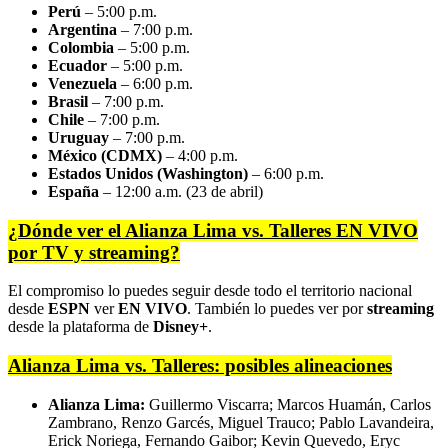
Perú
– 5:00 p.m.
Argentina
– 7:00 p.m.
Colombia
– 5:00 p.m.
Ecuador
– 5:00 p.m.
Venezuela
– 6:00 p.m.
Brasil
– 7:00 p.m.
Chile
– 7:00 p.m.
Uruguay
– 7:00 p.m.
México (CDMX)
– 4:00 p.m.
Estados Unidos (Washington)
– 6:00 p.m.
España
– 12:00 a.m. (23 de abril)
¿Dónde ver el Alianza Lima vs. Talleres EN VIVO
por TV y streaming?
El compromiso lo puedes seguir desde todo el territorio nacional
desde
ESPN
ver
EN VIVO
. También lo puedes ver por
streaming
desde la plataforma de
Disney+
.
Alianza Lima vs. Talleres: posibles alineaciones
Alianza Lima:
Guillermo Viscarra; Marcos Huamán, Carlos
Zambrano, Renzo Garcés, Miguel Trauco; Pablo Lavandeira,
Erick Noriega, Fernando Gaibor; Kevin Quevedo, Eryc