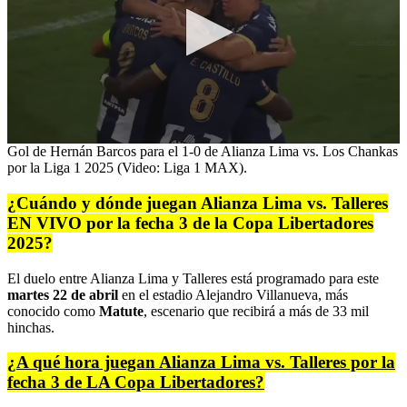
0
Gol de Hernán Barcos para el 1-0 de Alianza Lima vs. Los Chankas
seconds
por la Liga 1 2025 (Video: Liga 1 MAX).
of
31
¿Cuándo y dónde juegan Alianza Lima vs. Talleres
seconds
EN VIVO por la fecha 3 de la Copa Libertadores
2025?
El duelo entre Alianza Lima y Talleres está programado para este
martes 22 de abril
en el estadio Alejandro Villanueva, más
conocido como
Matute
, escenario que recibirá a más de 33 mil
hinchas.
¿A qué hora juegan Alianza Lima vs. Talleres por la
fecha 3 de LA Copa Libertadores?