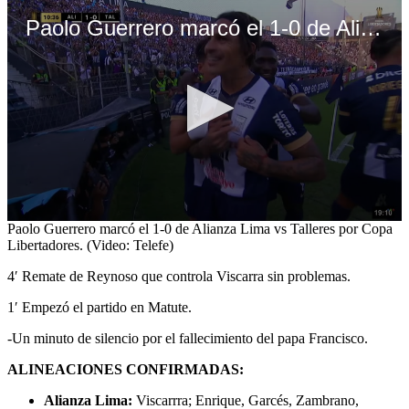
Paolo Guerrero marcó el 1-0 de Alianza Lima vs Talleres por Copa Libertadores. (Video: Telefe)
0
Paolo Guerrero marcó el 1-0 de Alianza Lima vs Talleres por Copa
seconds
Libertadores. (Video: Telefe)
of
1
4′ Remate de Reynoso que controla Viscarra sin problemas.
minute,
19
1′ Empezó el partido en Matute.
seconds
-Un minuto de silencio por el fallecimiento del papa Francisco.
ALINEACIONES CONFIRMADAS:
Alianza Lima:
Viscarrra; Enrique, Garcés, Zambrano,