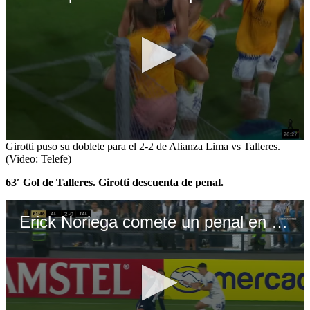
0
Girotti puso su doblete para el 2-2 de Alianza Lima vs Talleres.
seconds
(Video: Telefe)
of
1
63′ Gol de Talleres. Girotti descuenta de penal.
minute,
3
seconds
Erick Noriega comete un penal en contra de Talleres y le da el 2-1 a Alianza Lima vs Talleres. (Video: Telefe)