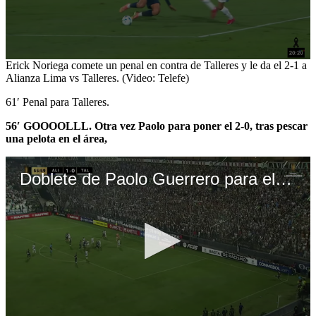
0
Erick Noriega comete un penal en contra de Talleres y le da el 2-1 a
seconds
Alianza Lima vs Talleres. (Video: Telefe)
of
1
61′ Penal para Talleres.
minute,
45
56′ GOOOOLLL. Otra vez Paolo para poner el 2-0, tras pescar
seconds
una pelota en el área,
Doblete de Paolo Guerrero para el 2-0 de Alianza Lima vs Talleres por Copa Libertadores. (Video: Telefe)