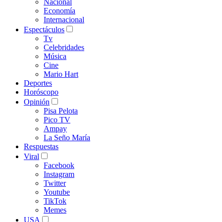
Nacional
Economía
Internacional
Espectáculos
Tv
Celebridades
Música
Cine
Mario Hart
Deportes
Horóscopo
Opinión
Pisa Pelota
Pico TV
Ampay
La Seño María
Respuestas
Viral
Facebook
Instagram
Twitter
Youtube
TikTok
Memes
USA