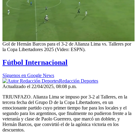
0
Gol de Hernán Barcos para el 3-2 de Alianza Lima vs. Talleres por
of
la Copa Libertadores 2025 (Video: ESPN).
47
seconds
Fútbol Internacional
Síguenos en Google News
Redacción Deportes
Actualizado el 22/04/2025, 08:08 p.m.
TRIUNFAZO. Alianza Lima se impuso por 3-2 al Talleres, en la
tercera fecha del Grupo D de la Copa Libertadores, en un
emocionante partido cuyo primer tiempo fue para los locales y el
segundo para los argentinos, que finalmente no pudieron frente a la
veteranía y clase de Paolo Guerrero, que marcó un doblete, y
Hernán Barcos, que convirtió el de la agónica victoria en los
descuentos.