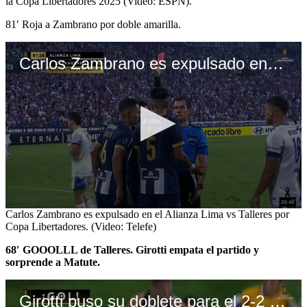
la Copa Libertadores 2025 (Video: ESPN).
81′ Roja a Zambrano por doble amarilla.
Carlos Zambrano es expulsado en el Alianza Lima vs Talleres por Copa Libertadores. (Video: Telefe)
0
Carlos Zambrano es expulsado en el Alianza Lima vs Talleres por
seconds
Copa Libertadores. (Video: Telefe)
of
54
68′ GOOOLLL de Talleres. Girotti empata el partido y
seconds
sorprende a Matute.
Girotti puso su doblete para el 2-2 de Alianza Lima vs Talleres. (Video: Telefe)