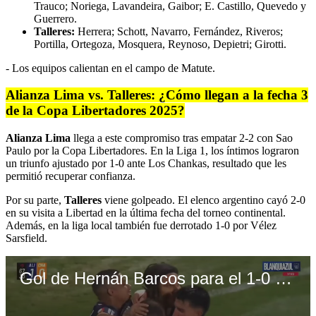
Trauco; Noriega, Lavandeira, Gaibor; E. Castillo, Quevedo y
Guerrero.
Talleres:
Herrera; Schott, Navarro, Fernández, Riveros;
Portilla, Ortegoza, Mosquera, Reynoso, Depietri; Girotti.
- Los equipos calientan en el campo de Matute.
Alianza Lima vs. Talleres: ¿Cómo llegan a la fecha 3
de la Copa Libertadores 2025?
Alianza Lima
llega a este compromiso tras empatar 2-2 con Sao
Paulo por la Copa Libertadores. En la Liga 1, los íntimos lograron
un triunfo ajustado por 1-0 ante Los Chankas, resultado que les
permitió recuperar confianza.
Por su parte,
Talleres
viene golpeado. El elenco argentino cayó 2-0
en su visita a Libertad en la última fecha del torneo continental.
Además, en la liga local también fue derrotado 1-0 por Vélez
Sarsfield.
Gol de Hernán Barcos para el 1-0 de Alianza Lima vs. Los Chankas por la Liga 1 2025 (Video: Liga 1 MAX).