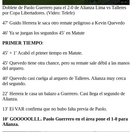
0
Doblete de Paolo Guerrero para el 2-0 de Alianza Lima vs Talleres
seconds
por Copa Libertadores. (Video: Telefe)
of
1
47′ Guido Herrera le saca otro remate peligroso a Kevin Quevedo
minute,
24
46′ Ya se juegan los segundos 45′ en Matute
seconds
PRIMER TIEMPO
:
45′ + 1′ Acabó el primer tiempo en Matute.
45′ Quevedo tiene otra chance, pero su remate sale débil a las manos
del arquero.
40′ Quevedo casi cuelga al arquero de Talleres. Alianza muy cerca
del segundo.
22′ Herrera le casa un balazo a Guerrero. Casi llega el segundo de
Alianza.
13′ El VAR confirma que no hubo falta previa de Paolo.
10′ GOOOOOLLL. Paolo Guerrero en el área pone el 1-0 para
Alianza.