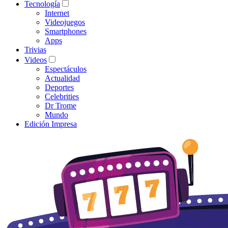
Tecnología
Internet
Videojuegos
Smartphones
Apps
Trivias
Videos
Espectáculos
Actualidad
Deportes
Celebrities
Dr Trome
Mundo
Edición Impresa