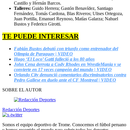
Castillo y Hernán Barcos.
Talleres:
Guido Herrera; Gastón Benavídez, Santiago
Fernández, Tomás Cardona, Blas Riveros; Ulises Ortegoza,
Juan Portilla, Emanuel Reynoso, Matías Galarza; Nahuel
Bustos y Federico Girotti.
TE PUEDE INTERESAR
Fabián Bustos debutó con triunfo como entrenador del
Olimpia de Paraguay | VIDEO
Hugo ‘El Loco’ Gatti falleció a los 80 años
John Cena derrota a Cody Rhodes en WrestleMania y se
convierte en 17 veces campeón del mundo | VIDEO
Orlando City denunció comentarios discriminatorios contra
Pedro Gallese en duelo ante el CF Montreal | VIDEO
SOBRE EL AUTOR
Redacción Deportes
Somos el equipo deportivo de Trome. Conocemos el fútbol peruano
y hemos recorrido el mundo para cubrir todos los deportes