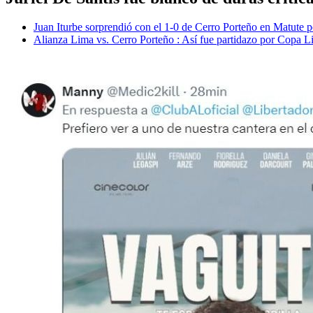
Juan Iturbe sorprendió con el 1-0 de Cerro Porteño en Matute
Alianza Lima vs. Cerro Porteño : Así fue partidazo por Copa L