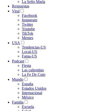
La Seño María
Respuestas
Viral
Facebook
Instagram
Twitter
Youtube
TikTok
Memes
USA
Tendencias-US
Local-US
Fama-US
Podcast
Fiesta
Las calientitas
La Fe De Cuto
Mundo
España
Estados Unidos
Internacional
México
Familia
Escuela