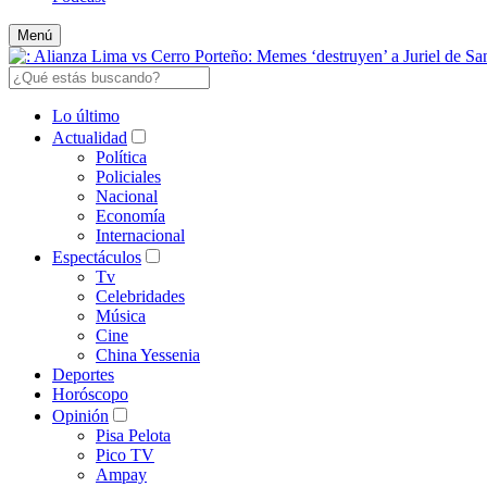
Menú
Lo último
Actualidad
Política
Policiales
Nacional
Economía
Internacional
Espectáculos
Tv
Celebridades
Música
Cine
China Yessenia
Deportes
Horóscopo
Opinión
Pisa Pelota
Pico TV
Ampay