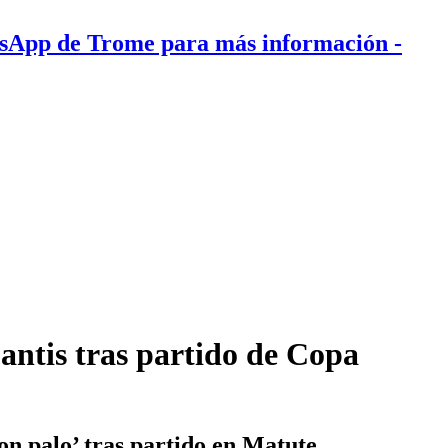
tsApp de Trome para más información
-
antis tras partido de Copa
con palo’ tras partido en Matute.