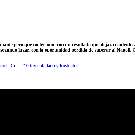
ionante pero que no terminó con un resultado que dejara contento 
 el segundo lugar, con la oportunidad perdida de superar al Napoli.
n el Celta: “Estoy enfadado y frustrado”