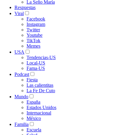
La Seño María
Respuestas
Viral
Facebook
Instagram
Twitter
Youtube
TikTok
Memes
USA
Tendencias-US
Local-US
Fama-US
Podcast
Fiesta
Las calientitas
La Fe De Cuto
Mundo
España
Estados Unidos
Internacional
México
Familia
Escuela