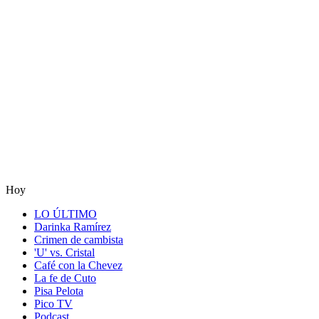
Hoy
LO ÚLTIMO
Darinka Ramírez
Crimen de cambista
'U' vs. Cristal
Café con la Chevez
La fe de Cuto
Pisa Pelota
Pico TV
Podcast