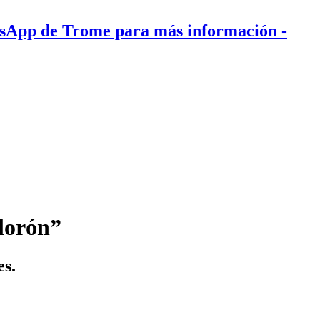
tsApp de Trome para más información
-
llorón”
es.