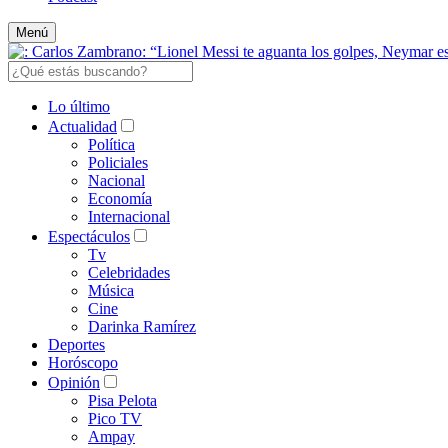
Menú
Lo último
Actualidad
Política
Policiales
Nacional
Economía
Internacional
Espectáculos
Tv
Celebridades
Música
Cine
Darinka Ramírez
Deportes
Horóscopo
Opinión
Pisa Pelota
Pico TV
Ampay