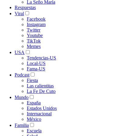
La Seño María
Respuestas
Viral
Facebook
Instagram
Twitter
Youtube
TikTok
Memes
USA
Tendencias-US
Local-US
Fama-US
Podcast
Fiesta
Las calientitas
La Fe De Cuto
Mundo
España
Estados Unidos
Internacional
México
Familia
Escuela