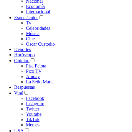
Nacional
Economía
Internacional
Espectáculos
Tv
Celebridades
Música
Cine
Óscar Custodio
Deportes
Horóscopo
Opinión
Pisa Pelota
Pico TV
Ampay
La Seño María
Respuestas
Viral
Facebook
Instagram
Twitter
Youtube
TikTok
Memes
USA