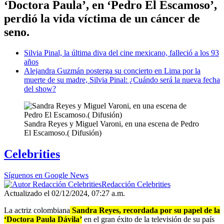
‘Doctora Paula’, en ‘Pedro El Escamoso’,
perdió la vida víctima de un cáncer de
seno.
Silvia Pinal, la última diva del cine mexicano, falleció a los 93
años
Alejandra Guzmán posterga su concierto en Lima por la
muerte de su madre, Silvia Pinal: ¿Cuándo será la nueva fecha
del show?
Sandra Reyes y Miguel Varoni, en una escena de Pedro
El Escamoso.( Difusión)
Celebrities
Síguenos en Google News
Redacción Celebrities
Actualizado el 02/12/2024, 07:27 a.m.
La actriz colombiana
Sandra Reyes, recordada por su papel de la
‘Doctora Paula Dávila’
en el gran éxito de la televisión de su país