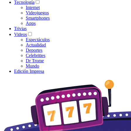
Tecnología
Internet
Videojuegos
Smartphones
Apps
Trivias
Videos
Espectáculos
Actualidad
Deportes
Celebrities
Dr Trome
Mundo
Edición Impresa