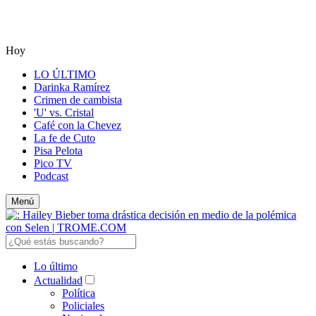
Hoy
LO ÚLTIMO
Darinka Ramírez
Crimen de cambista
'U' vs. Cristal
Café con la Chevez
La fe de Cuto
Pisa Pelota
Pico TV
Podcast
Menú
Lo último
Actualidad
Política
Policiales