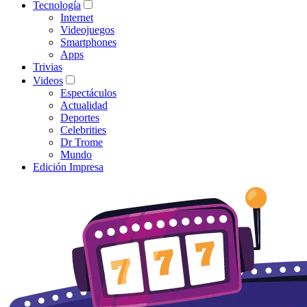
Tecnología
Internet
Videojuegos
Smartphones
Apps
Trivias
Videos
Espectáculos
Actualidad
Deportes
Celebrities
Dr Trome
Mundo
Edición Impresa