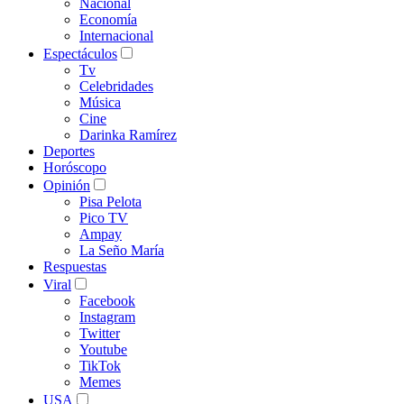
Nacional
Economía
Internacional
Espectáculos
Tv
Celebridades
Música
Cine
Darinka Ramírez
Deportes
Horóscopo
Opinión
Pisa Pelota
Pico TV
Ampay
La Seño María
Respuestas
Viral
Facebook
Instagram
Twitter
Youtube
TikTok
Memes
USA