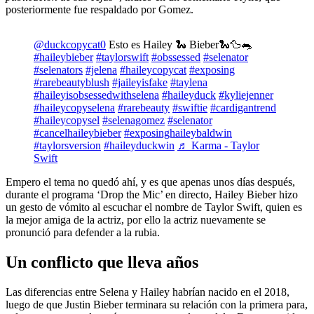
posteriormente fue respaldado por Gomez.
@duckcopycat0
Esto es Hailey 🐍 Bieber🐍🦆🐀
#haileybieber
#taylorswift
#obssessed
#selenator
#selenators
#jelena
#haileycopycat
#exposing
#rarebeautyblush
#jaileyisfake
#taylena
#haileyisobsessedwithselena
#haileyduck
#kyliejenner
#haileycopyselena
#rarebeauty
#swiftie
#cardigantrend
#haileycopysel
#selenagomez
#selenator
#cancelhaileybieber
#exposinghaileybaldwin
#taylorsversion
#haileyduckwin
♬ Karma - Taylor
Swift
Empero el tema no quedó ahí, y es que apenas unos días después,
durante el programa ‘Drop the Mic’ en directo, Hailey Bieber hizo
un gesto de vómito al escuchar el nombre de Taylor Swift, quien es
la mejor amiga de la actriz, por ello la actriz nuevamente se
pronunció para defender a la rubia.
Un conflicto que lleva años
Las diferencias entre Selena y Hailey habrían nacido en el 2018,
luego de que Justin Bieber terminara su relación con la primera para,