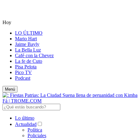
Hoy
LO ÚLTIMO
Mario Hart
Jaime Bayly
La Bella Luz
Café con la Chevez
La fe de Cuto
Pisa Pelota
Pico TV
Podcast
Menú
Lo último
Actualidad
Política
Policiales