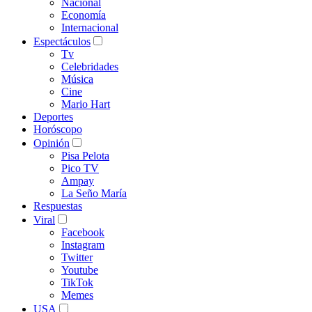
Nacional
Economía
Internacional
Espectáculos
Tv
Celebridades
Música
Cine
Mario Hart
Deportes
Horóscopo
Opinión
Pisa Pelota
Pico TV
Ampay
La Seño María
Respuestas
Viral
Facebook
Instagram
Twitter
Youtube
TikTok
Memes
USA