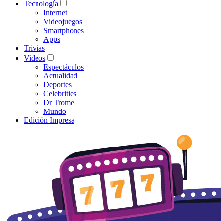
Tecnología
Internet
Videojuegos
Smartphones
Apps
Trivias
Videos
Espectáculos
Actualidad
Deportes
Celebrities
Dr Trome
Mundo
Edición Impresa