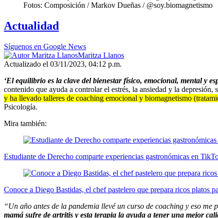
Fotos: Composición / Markov Dueñas / @soy.biomagnetismo
Actualidad
Síguenos en Google News
Maritza Llanos
Actualizado el 03/11/2023, 04:12 p.m.
‘El equilibrio es la clave del bienestar físico, emocional, mental y esp
contenido que ayuda a controlar el estrés, la ansiedad y la depresión,
y ha llevado talleres de coaching emocional y biomagnetismo (tratam
Psicología.
Mira también:
Estudiante de Derecho comparte experiencias gastronómicas en TikT
Conoce a Diego Bastidas, el chef pastelero que prepara ricos platos 
“Un año antes de la pandemia llevé un curso de coaching y eso me p
mamá sufre de artritis y esta terapia la ayuda a tener una mejor cal