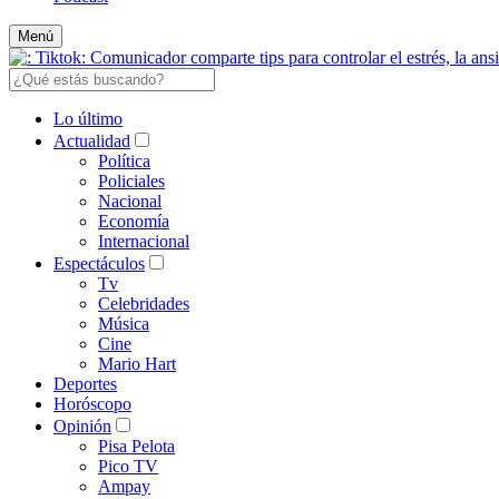
Menú
Lo último
Actualidad
Política
Policiales
Nacional
Economía
Internacional
Espectáculos
Tv
Celebridades
Música
Cine
Mario Hart
Deportes
Horóscopo
Opinión
Pisa Pelota
Pico TV
Ampay