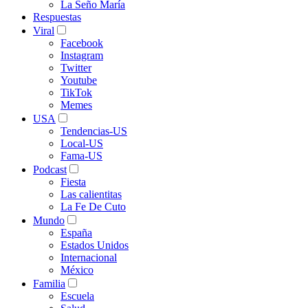
La Seño María
Respuestas
Viral
Facebook
Instagram
Twitter
Youtube
TikTok
Memes
USA
Tendencias-US
Local-US
Fama-US
Podcast
Fiesta
Las calientitas
La Fe De Cuto
Mundo
España
Estados Unidos
Internacional
México
Familia
Escuela