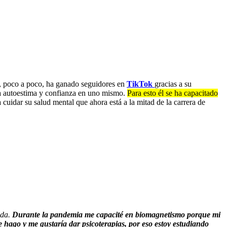
, poco a poco, ha ganado seguidores en
TikTok
gracias a su
r la autoestima y confianza en uno mismo.
Para esto él se ha capacitado
 cuidar su salud mental que ahora está a la mitad de la carrera de
ida.
Durante la pandemia me capacité en biomagnetismo porque mi
ue hago y me gustaría dar psicoterapias, por eso estoy estudiando