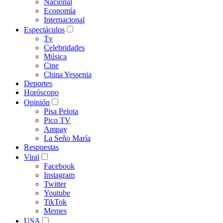
Nacional
Economía
Internacional
Espectáculos
Tv
Celebridades
Música
Cine
China Yessenia
Deportes
Horóscopo
Opinión
Pisa Pelota
Pico TV
Ampay
La Seño María
Respuestas
Viral
Facebook
Instagram
Twitter
Youtube
TikTok
Memes
USA