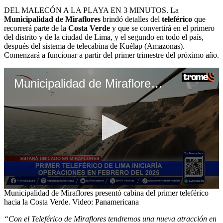
DEL MALECÓN A LA PLAYA EN 3 MINUTOS. La
Municipalidad de Miraflores
brindó detalles del
teleférico
que
recorrerá parte de la
Costa Verde
y que se convertirá en el primero
del distrito y de la ciudad de Lima, y el segundo en todo el país,
después del sistema de telecabina de Kuélap (Amazonas).
Comenzará a funcionar a partir del primer trimestre del próximo año.
Municipalidad de Miraflores presentó cabina del primer teleférico hacia la Costa Verde. Video: Panamericana
0
Municipalidad de Miraflores presentó cabina del primer teleférico
seconds
hacia la Costa Verde. Video: Panamericana
of
2
“Con el Teleférico de Miraflores tendremos una nueva atracción en