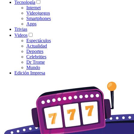
Tecnología
Internet
Videojuegos
Smartphones
Apps
Trivias
Videos
Espectáculos
Actualidad
Deportes
Celebrities
Dr Trome
Mundo
Edición Impresa