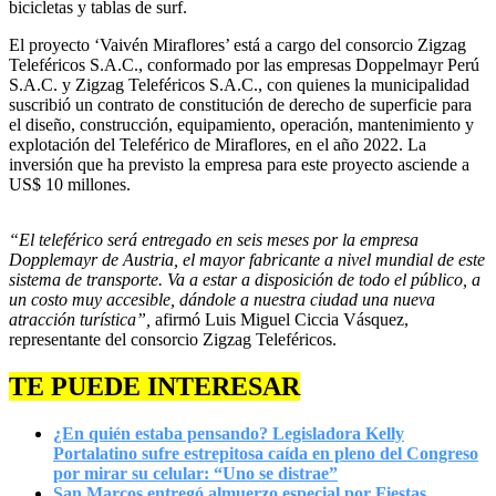
bicicletas y tablas de surf.
El proyecto ‘Vaivén Miraflores’ está a cargo del consorcio Zigzag
Teleféricos S.A.C., conformado por las empresas Doppelmayr Perú
S.A.C. y Zigzag Teleféricos S.A.C., con quienes la municipalidad
suscribió un contrato de constitución de derecho de superficie para
el diseño, construcción, equipamiento, operación, mantenimiento y
explotación del Teleférico de Miraflores, en el año 2022. La
inversión que ha previsto la empresa para este proyecto asciende a
US$ 10 millones.
“El teleférico será entregado en seis meses por la empresa
Dopplemayr de Austria, el mayor fabricante a nivel mundial de este
sistema de transporte. Va a estar a disposición de todo el público, a
un costo muy accesible, dándole a nuestra ciudad una nueva
atracción turística”,
afirmó Luis Miguel Ciccia Vásquez,
representante del consorcio Zigzag Teleféricos.
TE PUEDE INTERESAR
¿En quién estaba pensando? Legisladora Kelly
Portalatino sufre estrepitosa caída en pleno del Congreso
por mirar su celular: “Uno se distrae”
San Marcos entregó almuerzo especial por Fiestas