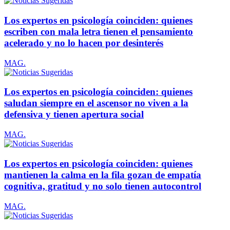
Los expertos en psicología coinciden: quienes
escriben con mala letra tienen el pensamiento
acelerado y no lo hacen por desinterés
MAG.
Los expertos en psicología coinciden: quienes
saludan siempre en el ascensor no viven a la
defensiva y tienen apertura social
MAG.
Los expertos en psicología coinciden: quienes
mantienen la calma en la fila gozan de empatía
cognitiva, gratitud y no solo tienen autocontrol
MAG.