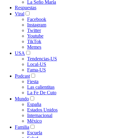
La Seño María
Respuestas
Viral
Facebook
Instagram
Twitter
Youtube
TikTok
Memes
USA
Tendencias-US
Local-US
Fama-US
Podcast
Fiesta
Las calientitas
La Fe De Cuto
Mundo
España
Estados Unidos
Internacional
México
Familia
Escuela