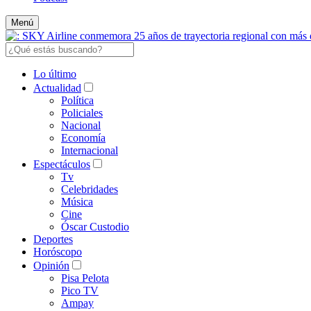
Menú
Lo último
Actualidad
Política
Policiales
Nacional
Economía
Internacional
Espectáculos
Tv
Celebridades
Música
Cine
Óscar Custodio
Deportes
Horóscopo
Opinión
Pisa Pelota
Pico TV
Ampay