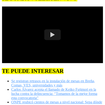
TE PUEDE INTERESAR
Se registran retrasos en la instalación de mesas en Breña,
Comas, VES, universidades y más
Carlos Álvarez acepta el llamado de Keiko Fujimori en la
lucha contra la delincuencia: “Tomamos de la mejor forma
esta convocatoria”
ONPE reubicó cientos de mesas a nivel nacional: Sepa dónde