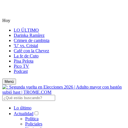
Hoy
LO ÚLTIMO
Darinka Ramírez
Crimen de cambista
'U' vs. Cristal
Café con la Chevez
La fe de Cuto
Pisa Pelota
Pico TV
Podcast
Menú
Lo último
Actualidad
Política
Policiales