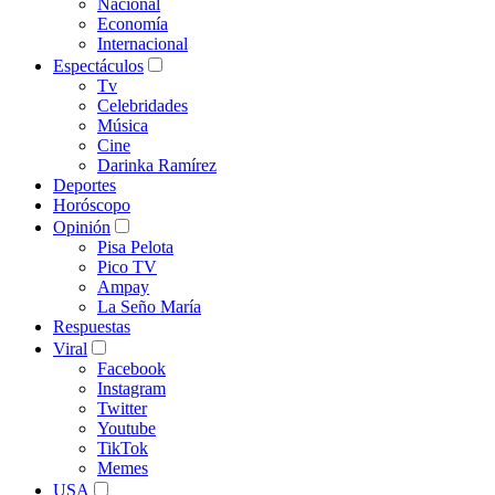
Nacional
Economía
Internacional
Espectáculos
Tv
Celebridades
Música
Cine
Darinka Ramírez
Deportes
Horóscopo
Opinión
Pisa Pelota
Pico TV
Ampay
La Seño María
Respuestas
Viral
Facebook
Instagram
Twitter
Youtube
TikTok
Memes
USA