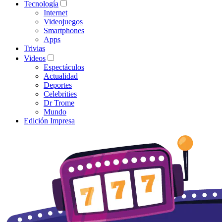
Tecnología
Internet
Videojuegos
Smartphones
Apps
Trivias
Videos
Espectáculos
Actualidad
Deportes
Celebrities
Dr Trome
Mundo
Edición Impresa