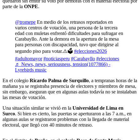
quedaron sin emitir su voto por demoras con el material electoral por
parte de la
ONPE
.
@tromepe
En medio de los retrasos reportados en
varios centros de votación, una persona de la tercera
edad con muletas enfrentó dificultades para sufragar en
Carabayllo. Ante la demora en la apertura de la mesa
para personas con discapacidad, tuvo que dirigirse al
segundo piso para votar.⚠️🗳️
#elecciones2026
#adultomayor
#noticiasperu
#Carabayllo
#elecciones
♬ News, news, seriousness, tension(1077866) -
Lyrebirds music
En el colegio
Ricardo Palma de Surquillo
, a tempranas horas de la
mañana ya se registraba presencia de electores y miembros de mesa,
sin embargo, aseguran que en algunas aulas todavía no se instalaban
las mesas de votación.
Una situación similar se vivió en la
Universidad de Lima en
Surco
. Si bien es cierto, las puertas se aperturaron a las 7 a.m., en
algunas aulas se registraron problemas con la llegada de material
electoral, que llegó con 40 minutos de retraso.