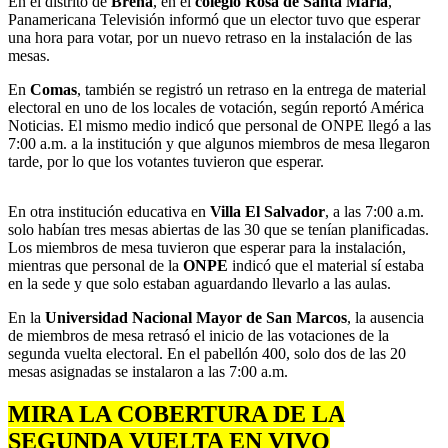
En el distrito de
Breña
, en el
colegio Rosa de Santa María
,
Panamericana Televisión informó que un elector tuvo que esperar
una hora para votar, por un nuevo retraso en la instalación de las
mesas.
En
Comas
, también se registró un retraso en la entrega de material
electoral en uno de los locales de votación, según reportó América
Noticias. El mismo medio indicó que personal de ONPE llegó a las
7:00 a.m. a la institución y que algunos miembros de mesa llegaron
tarde, por lo que los votantes tuvieron que esperar.
En otra institución educativa en
Villa El Salvador
, a las 7:00 a.m.
solo habían tres mesas abiertas de las 30 que se tenían planificadas.
Los miembros de mesa tuvieron que esperar para la instalación,
mientras que personal de la
ONPE
indicó que el material sí estaba
en la sede y que solo estaban aguardando llevarlo a las aulas.
En la
Universidad Nacional Mayor de San Marcos
, la ausencia
de miembros de mesa retrasó el inicio de las votaciones de la
segunda vuelta electoral. En el pabellón 400, solo dos de las 20
mesas asignadas se instalaron a las 7:00 a.m.
MIRA LA COBERTURA DE LA
SEGUNDA VUELTA EN VIVO