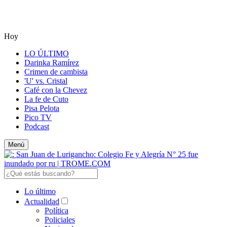
Hoy
LO ÚLTIMO
Darinka Ramírez
Crimen de cambista
'U' vs. Cristal
Café con la Chevez
La fe de Cuto
Pisa Pelota
Pico TV
Podcast
Menú
Lo último
Actualidad
Política
Policiales