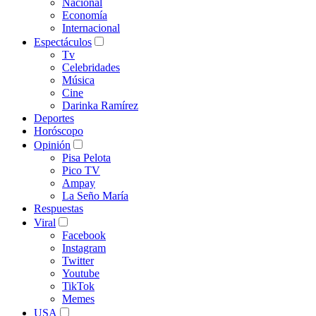
Nacional
Economía
Internacional
Espectáculos
Tv
Celebridades
Música
Cine
Darinka Ramírez
Deportes
Horóscopo
Opinión
Pisa Pelota
Pico TV
Ampay
La Seño María
Respuestas
Viral
Facebook
Instagram
Twitter
Youtube
TikTok
Memes
USA