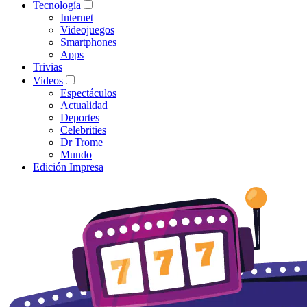
Tecnología
Internet
Videojuegos
Smartphones
Apps
Trivias
Videos
Espectáculos
Actualidad
Deportes
Celebrities
Dr Trome
Mundo
Edición Impresa