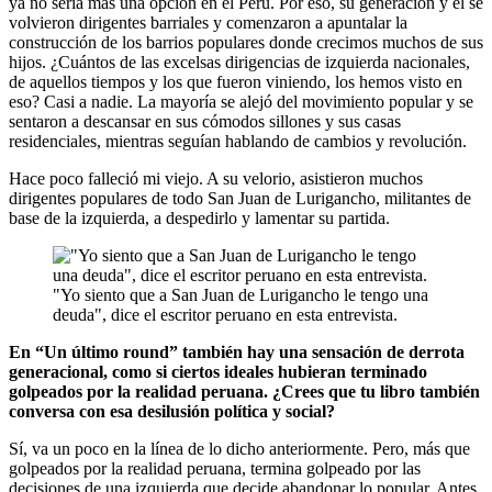
ya no sería más una opción en el Perú. Por eso, su generación y él se
volvieron dirigentes barriales y comenzaron a apuntalar la
construcción de los barrios populares donde crecimos muchos de sus
hijos. ¿Cuántos de las excelsas dirigencias de izquierda nacionales,
de aquellos tiempos y los que fueron viniendo, los hemos visto en
eso? Casi a nadie. La mayoría se alejó del movimiento popular y se
sentaron a descansar en sus cómodos sillones y sus casas
residenciales, mientras seguían hablando de cambios y revolución.
Hace poco falleció mi viejo. A su velorio, asistieron muchos
dirigentes populares de todo San Juan de Lurigancho, militantes de
base de la izquierda, a despedirlo y lamentar su partida.
"Yo siento que a San Juan de Lurigancho le tengo una
deuda", dice el escritor peruano en esta entrevista.
En “Un último round” también hay una sensación de derrota
generacional, como si ciertos ideales hubieran terminado
golpeados por la realidad peruana. ¿Crees que tu libro también
conversa con esa desilusión política y social?
Sí, va un poco en la línea de lo dicho anteriormente. Pero, más que
golpeados por la realidad peruana, termina golpeado por las
decisiones de una izquierda que decide abandonar lo popular. Antes,