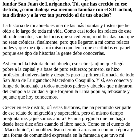
fundar San Juan de Lurigancho. Tú, que has crecido en ese
distrito, ¿cómo dialoga esa memoria familiar con el SJL actual,
tan distinto y a la vez tan parecido al de tus abuelos?
La historia de mi abuelo es una de las más bonitas y tristes que he
oído a lo largo de toda mi vida. Como casi todos los relatos de este
libro de cuentos, son historias que sucedieron, modificadas para que
no sean crónicas, finalmente, pero que llegaron a mi como relatos
orales y que me dije a mí mismo que tenía que escribirlas en papel
porque ese tipo de historias la gente debe conocerlas.
Así conocí la historia de mi abuelo, ese señor jaujino que llegó
pobre a la capital y a base de puro esfuerzo; primero, se hizo
profesional universitario y después puso la primera farmacia de todo
San Juan de Lurigancho: Macedonio Cosquillo. Y sí, eso conecta y
funge de homenaje a todos nuestros padres y abuelos que migraron
del campo a la ciudad y que forjaron la Lima popular, rebosante y
pujante que hoy conocemos.
Crecer en este distrito, oír estas historias, me ha permitido ser parte
de ese relato de migración y superación, pero al mismo tiempo
preguntarme: ¿qué somos ahora? Es una pregunta que me hago
desde hace diez años cuando el libro nació. Como en el cuento de
“Macedonio”, el neoliberalismo terminó arrasando con una época y
una forma de comunidad expresada en la farmacia que tuvo mi