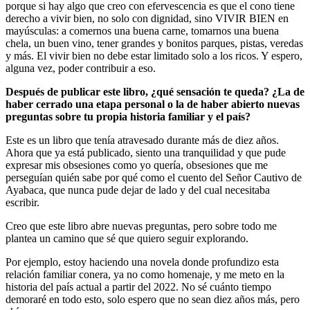
porque si hay algo que creo con efervescencia es que el cono tiene
derecho a vivir bien, no solo con dignidad, sino VIVIR BIEN en
mayúsculas: a comernos una buena carne, tomarnos una buena
chela, un buen vino, tener grandes y bonitos parques, pistas, veredas
y más. El vivir bien no debe estar limitado solo a los ricos. Y espero,
alguna vez, poder contribuir a eso.
Después de publicar este libro, ¿qué sensación te queda? ¿La de
haber cerrado una etapa personal o la de haber abierto nuevas
preguntas sobre tu propia historia familiar y el país?
Este es un libro que tenía atravesado durante más de diez años.
Ahora que ya está publicado, siento una tranquilidad y que pude
expresar mis obsesiones como yo quería, obsesiones que me
perseguían quién sabe por qué como el cuento del Señor Cautivo de
Ayabaca, que nunca pude dejar de lado y del cual necesitaba
escribir.
Creo que este libro abre nuevas preguntas, pero sobre todo me
plantea un camino que sé que quiero seguir explorando.
Por ejemplo, estoy haciendo una novela donde profundizo esta
relación familiar conera, ya no como homenaje, y me meto en la
historia del país actual a partir del 2022. No sé cuánto tiempo
demoraré en todo esto, solo espero que no sean diez años más, pero