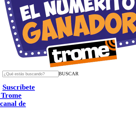
BUSCAR
Suscríbete
e
 de