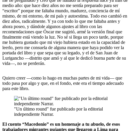
me he preguntado y creo que he hallado la respuesta hace ya más de
medio año: que hace diez años no me sentía preparado para ser
“escritor” porque me faltaba mundo, madurez, conciencia de mí
mismo, de mi entorno, de mi país y autoestima. Todo eso cambió en
diez años, radicalmente. Y ya con todo lo que me faltaba antes y
ahora poseo, y dándole algunos ajustes al libro con las
recomendaciones que Óscar me sugirió, armé la versión final que
finalmente está viendo la luz. No sé si llega un poco tarde, porque
me hubiera gustado que mi viejo hubiera estado en la capacidad de
leerlo, pero me consuela de alguna manera que haya podido ver la
portada del libro y que sepa que su legado, y el de San Juan de
Lurigancho —distrito que amó y al que le dedicó buena parte de su
vida—, no se perderán.
Quiero creer —como lo hago en muchas partes de mi vida— que
todo pasa por algo y que, en el fondo, este era el tiempo adecuado
para este libro.
"Un último round" fue publicado por la editorial
independiente Narrar.
El cuento “Macedonio” es un homenaje a tu abuelo, de esos
trabajadores migrantes pujantes que llegaron a Lima para