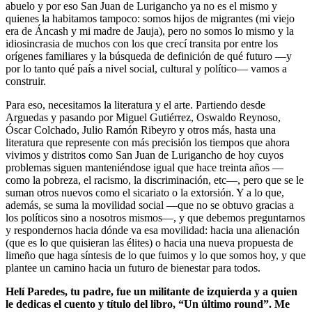
abuelo y por eso San Juan de Lurigancho ya no es el mismo y
quienes la habitamos tampoco: somos hijos de migrantes (mi viejo
era de Áncash y mi madre de Jauja), pero no somos lo mismo y la
idiosincrasia de muchos con los que crecí transita por entre los
orígenes familiares y la búsqueda de definición de qué futuro —y
por lo tanto qué país a nivel social, cultural y político— vamos a
construir.
Para eso, necesitamos la literatura y el arte. Partiendo desde
Arguedas y pasando por Miguel Gutiérrez, Oswaldo Reynoso,
Óscar Colchado, Julio Ramón Ribeyro y otros más, hasta una
literatura que represente con más precisión los tiempos que ahora
vivimos y distritos como San Juan de Lurigancho de hoy cuyos
problemas siguen manteniéndose igual que hace treinta años —
como la pobreza, el racismo, la discriminación, etc—, pero que se le
suman otros nuevos como el sicariato o la extorsión. Y a lo que,
además, se suma la movilidad social —que no se obtuvo gracias a
los políticos sino a nosotros mismos—, y que debemos preguntarnos
y respondernos hacia dónde va esa movilidad: hacia una alienación
(que es lo que quisieran las élites) o hacia una nueva propuesta de
limeño que haga síntesis de lo que fuimos y lo que somos hoy, y que
plantee un camino hacia un futuro de bienestar para todos.
Helí Paredes, tu padre, fue un militante de izquierda y a quien
le dedicas el cuento y título del libro, “Un último round”. Me