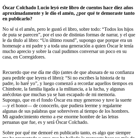
Óscar Colchado Lucio leyó este libro de cuentos hace diez años
aproximadamente y le dio el amén, ¿por qué te demoraste tanto
en publicarlo?
No sé si el amén, pero le gustó el libro, sobre todo: “Todos los hijos
de puta se parecen”, por el uso de distintas formas de narrar, y el que
le da título al libro: “Un último round”, supongo que porque era un
homenaje a mi padre y a toda una generación a quien Óscar le tenía
mucho aprecio y sobre la cual pudimos conversar un poco en su
casa, en Corregidores.
Recuerdo que ese día me dijo (antes de que abusara de su confianza
para pedirle que leyera el libro): “Si no escribes la historia de tu
padre, lo haré yo”, y luego comenzó a recordar aquellos tiempos en
Chimbote, la familia ligada a la militancia, a la lucha, y algunas
anécdotas que muchas ya se han escapado de mi memoria.
Supongo, que en el fondo Óscar era muy generoso y tuve la suerte
—y el honor— de conocerlo, que pudiera leerme y regalarme
algunas de sus palabras que sobreviven al tiempo de los hombres.
Mi agradecimiento eterno a ese enorme hombre de las letras
peruanas que fue, es y será Óscar Colchado.
Sobre por qué me demoré en publicarlo tanto, es algo que siempre