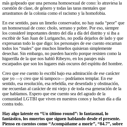
más golpeado que una persona homosexual de cono: lo atraviesa la
cuestión de clase, de género y todas las taras mentales que
arrastramos de la colonia como el racismo y la homofobia.
En ese sentido, para un limeño conservador, no hay nada “peor” que
un homosexual de cono: cholo, serrano y pobre. Por eso, siempre
los consideré importantes dentro del día a día del distrito y si iba a
escribir de San Juan de Lurigancho, no podía dejarlos de lado y que
expresaran todo lo que digo: los personajes de ese cuento encarnan
todos los “males” que muchos limeños quisieran simplemente
desechar. Sin embargo, no pueden hacerlo porque resisten como la
higuerilla de la que nos habló Ribeyro, en los parajes más
escarpados que son los lugares más oscuros del espíritu del hombre.
Creo que ese cuento lo escribí bajo esa admiración de ese carácter
que yo —y creo que tú tampoco— podríamos templar. En ese
sentido, esa resolución, esa rebeldía, ese desenfado y obstinación,
me recuerdan al carácter de mi viejo y de toda esa generación de la
que hablamos. Espero que ese cuento sea del agrado de la
comunidad LGTBI que viven en nuestros conos y luchan día a día
contra todo.
Hay algo latente en “Un último round”: lo fantasmal, lo
fantástico, los muertos que siguen hablando desde el presente.
Pienso en cuentos como “Acompáñame a morir”, “84.7”, sobre