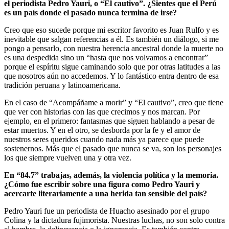
el periodista Pedro Yauri, o “El cautivo”. ¿Sientes que el Perú
es un país donde el pasado nunca termina de irse?
Creo que eso sucede porque mi escritor favorito es Juan Rulfo y es
inevitable que salgan referencias a él. Es también un diálogo, si me
pongo a pensarlo, con nuestra herencia ancestral donde la muerte no
es una despedida sino un “hasta que nos volvamos a encontrar”
porque el espíritu sigue caminando solo que por otras latitudes a las
que nosotros aún no accedemos. Y lo fantástico entra dentro de esa
tradición peruana y latinoamericana.
En el caso de “Acompáñame a morir” y “El cautivo”, creo que tiene
que ver con historias con las que crecimos y nos marcan. Por
ejemplo, en el primero: fantasmas que siguen hablando a pesar de
estar muertos. Y en el otro, se desborda por la fe y el amor de
nuestros seres queridos cuando nada más ya parece que puede
sostenernos. Más que el pasado que nunca se va, son los personajes
los que siempre vuelven una y otra vez.
En “84.7” trabajas, además, la violencia política y la memoria.
¿Cómo fue escribir sobre una figura como Pedro Yauri y
acercarte literariamente a una herida tan sensible del país?
Pedro Yauri fue un periodista de Huacho asesinado por el grupo
Colina y la dictadura fujimorista. Nuestras luchas, no son solo contra