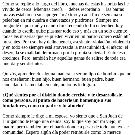
Como se repite a lo largo del libro, muchas de estas historias las he
vivido de cerca. Mientras crecía —debes recordarlo— las barras
bravas estaban en su “apogeo” máximo y cada fin de semana se
peleaban en mi cuadra a chavetazos y piedrones. Siempre me
pregunté el por qué y cuando fui creciendo lo fui entendiendo y
cuando lo escribí quise plasmar todo eso y más en un solo cuento:
todas las miserias que se pueden vivir en un barrio conero están ahí
presentes. Por eso, hay delincuencia, asesinato, violación, violencia
y en todo eso siempre está atravesada la masculinidad, el afecto, el
deseo, la sexualidad deformada por la propia sociedad. Entre eso
crecimos. Pero, también hay aquellas ganas de salirse de toda esa
mierda y ser distintos.
Quizás, aprender, de alguna manera, a ser un tipo de hombre que no
nos enseñaron: buen hijo, buen hermano, buen padre, buen
ciudadano. Lamentablemente, no todos lo logran.
¿Qué sientes por el distrito donde creciste y te desarrollaste
como persona, al punto de hacerle un homenaje a sus
fundadores, como tu padre y tu abuelo?
Como siempre le digo a mi esposa, yo siento que a San Juan de
Lurigancho le tengo una deuda: soy lo que soy por mi viejo, mi
madre, pero también por el barrio donde a pesar de todo aún existe
comunidad. Espero algún día poder retribuirle como lo merece