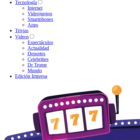
Tecnología
Internet
Videojuegos
Smartphones
Apps
Trivias
Videos
Espectáculos
Actualidad
Deportes
Celebrities
Dr Trome
Mundo
Edición Impresa