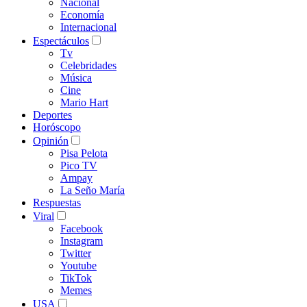
Nacional
Economía
Internacional
Espectáculos
Tv
Celebridades
Música
Cine
Mario Hart
Deportes
Horóscopo
Opinión
Pisa Pelota
Pico TV
Ampay
La Seño María
Respuestas
Viral
Facebook
Instagram
Twitter
Youtube
TikTok
Memes
USA