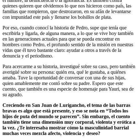
el hambre, la delincuencia o la ignorancia. Es también contra
quienes quieren que olvidemos lo que nos hicieron como país, las
familias que rompieron, que destrozaron, en su afán de levantarse
con impunidad este país y llenarse los bolsillos de plata.
Por eso, cuando conocí la historia de Pedro, supe que tenía que
escribirla y ligarla, de alguna manera, a lo que se vive hoy también
en las generaciones actuales para que se pueda encontrar en
hombres como Pedro, el profundo sentido de la misión en nuestras
vidas que él tuvo bastante claro: ayudar a otros a través de la
denuncia y el periodismo.
Para acercarme a su historia, investigué sobre su caso, pero también
averigüé sobre su persona: quién era, qué le gustaba, a quiénes
amaba. Tuve la oportunidad de conversar con una de sus hijas,
quien amablemente me contó sobre su padre. Espero que este
cuento, que también es una especie de homenaje para Yauri, sea de
su agrado.
Creciendo en San Juan de Lurigancho, el tema de las barras
bravas es algo que está presente, y eso se nota en “Todos los
hijos de puta del mundo se parecen”. Sin embargo, el cuento
también tiene una dimensión muy corporal, violenta y erótica a
la vez. ¿Te interesaba mostrar cómo la masculinidad barrial
muchas veces mezcla afecto, violencia y deseo?