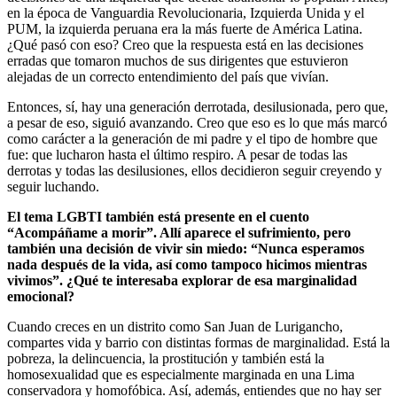
en la época de Vanguardia Revolucionaria, Izquierda Unida y el
PUM, la izquierda peruana era la más fuerte de América Latina.
¿Qué pasó con eso? Creo que la respuesta está en las decisiones
erradas que tomaron muchos de sus dirigentes que estuvieron
alejadas de un correcto entendimiento del país que vivían.
Entonces, sí, hay una generación derrotada, desilusionada, pero que,
a pesar de eso, siguió avanzando. Creo que eso es lo que más marcó
como carácter a la generación de mi padre y el tipo de hombre que
fue: que lucharon hasta el último respiro. A pesar de todas las
derrotas y todas las desilusiones, ellos decidieron seguir creyendo y
seguir luchando.
El tema LGBTI también está presente en el cuento
“Acompáñame a morir”. Allí aparece el sufrimiento, pero
también una decisión de vivir sin miedo: “Nunca esperamos
nada después de la vida, así como tampoco hicimos mientras
vivimos”. ¿Qué te interesaba explorar de esa marginalidad
emocional?
Cuando creces en un distrito como San Juan de Lurigancho,
compartes vida y barrio con distintas formas de marginalidad. Está la
pobreza, la delincuencia, la prostitución y también está la
homosexualidad que es especialmente marginada en una Lima
conservadora y homofóbica. Así, además, entiendes que no hay ser