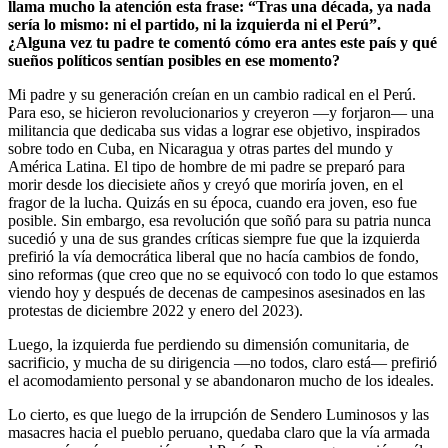
llama mucho la atención esta frase: “Tras una década, ya nada
sería lo mismo: ni el partido, ni la izquierda ni el Perú”.
¿Alguna vez tu padre te comentó cómo era antes este país y qué
sueños políticos sentían posibles en ese momento?
Mi padre y su generación creían en un cambio radical en el Perú.
Para eso, se hicieron revolucionarios y creyeron —y forjaron— una
militancia que dedicaba sus vidas a lograr ese objetivo, inspirados
sobre todo en Cuba, en Nicaragua y otras partes del mundo y
América Latina. El tipo de hombre de mi padre se preparó para
morir desde los diecisiete años y creyó que moriría joven, en el
fragor de la lucha. Quizás en su época, cuando era joven, eso fue
posible. Sin embargo, esa revolución que soñó para su patria nunca
sucedió y una de sus grandes críticas siempre fue que la izquierda
prefirió la vía democrática liberal que no hacía cambios de fondo,
sino reformas (que creo que no se equivocó con todo lo que estamos
viendo hoy y después de decenas de campesinos asesinados en las
protestas de diciembre 2022 y enero del 2023).
Luego, la izquierda fue perdiendo su dimensión comunitaria, de
sacrificio, y mucha de su dirigencia —no todos, claro está— prefirió
el acomodamiento personal y se abandonaron mucho de los ideales.
Lo cierto, es que luego de la irrupción de Sendero Luminosos y las
masacres hacia el pueblo peruano, quedaba claro que la vía armada