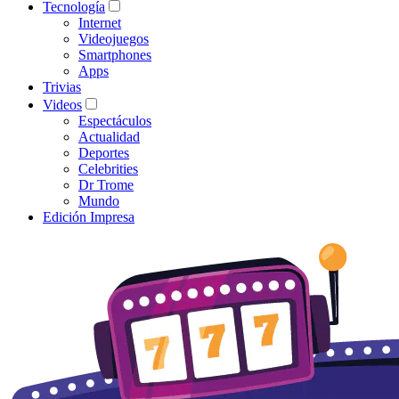
Tecnología
Internet
Videojuegos
Smartphones
Apps
Trivias
Videos
Espectáculos
Actualidad
Deportes
Celebrities
Dr Trome
Mundo
Edición Impresa