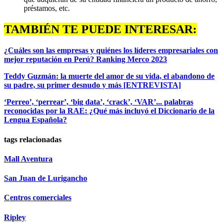
préstamos, etc.
TAMBIÉN TE PUEDE INTERESAR:
¿Cuáles son las empresas y quiénes los líderes empresariales con
mejor reputación en Perú? Ranking Merco 2023
Teddy Guzmán: la muerte del amor de su vida, el abandono de
su padre, su primer desnudo y más [ENTREVISTA]
‘Perreo’, ‘perrear’, ‘big data’, ‘crack’, ‘VAR’... palabras
reconocidas por la RAE: ¿Qué más incluyó el Diccionario de la
Lengua Española?
tags relacionadas
Mall Aventura
San Juan de Lurigancho
Centros comerciales
Ripley