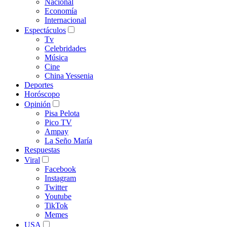
Nacional
Economía
Internacional
Espectáculos
Tv
Celebridades
Música
Cine
China Yessenia
Deportes
Horóscopo
Opinión
Pisa Pelota
Pico TV
Ampay
La Seño María
Respuestas
Viral
Facebook
Instagram
Twitter
Youtube
TikTok
Memes
USA