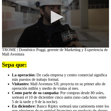
0
TROME | Doménico Poggi, gerente de Marketing y Experiencia de
seconds
Mall Aventura
of
44
Sepa que:
seconds
La operación:
De cada empresa y centro comercial significa
más puestos de trabajo formal.
Visitantes:
Mall Aventura SJL proyecta en su primer año de
operación millón y medio de visitas al mes.
Como parte de su campaña:
Por compras desde 80 soles,
sorteará el 10 de diciembre cinco autos (uno cada hora: entre
5 de la tarde y 9 de la noche).
En diciembre:
Banco Ripley sorteará una camioneta entre los
que adquieran de su entidad financiera un producto de ahorro,