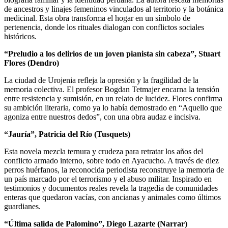
de ancestros y linajes femeninos vinculados al territorio y la botánica
medicinal. Esta obra transforma el hogar en un símbolo de
pertenencia, donde los rituales dialogan con conflictos sociales
históricos.
“Preludio a los delirios de un joven pianista sin cabeza”, Stuart
Flores (Dendro)
La ciudad de Urojenia refleja la opresión y la fragilidad de la
memoria colectiva. El profesor Bogdan Tetmajer encarna la tensión
entre resistencia y sumisión, en un relato de lucidez. Flores confirma
su ambición literaria, como ya lo había demostrado en “Aquello que
agoniza entre nuestros dedos”, con una obra audaz e incisiva.
“Jauría”, Patricia del Río (Tusquets)
Esta novela mezcla ternura y crudeza para retratar los años del
conflicto armado interno, sobre todo en Ayacucho. A través de diez
perros huérfanos, la reconocida periodista reconstruye la memoria de
un país marcado por el terrorismo y el abuso militar. Inspirado en
testimonios y documentos reales revela la tragedia de comunidades
enteras que quedaron vacías, con ancianas y animales como últimos
guardianes.
“Última salida de Palomino”, Diego Lazarte (Narrar)