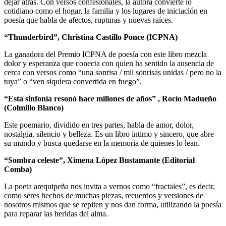
dejar atrás. Con versos confesionales, la autora convierte lo
cotidiano como el hogar, la familia y los lugares de iniciación en
poesía que habla de afectos, rupturas y nuevas raíces.
“Thunderbird”, Christina Castillo Ponce (ICPNA)
La ganadora del Premio ICPNA de poesía con este libro mezcla
dolor y esperanza que conecta con quien ha sentido la ausencia de
cerca con versos como “una sonrisa / mil sonrisas unidas / pero no la
tuya” o “ven siquiera convertida en fuego”.
“Esta sinfonía resonó hace millones de años” , Rocío Madueño
(Colmillo Blanco)
Este poemario, dividido en tres partes, habla de amor, dolor,
nostalgia, silencio y belleza. Es un libro íntimo y sincero, que abre
su mundo y busca quedarse en la memoria de quienes lo lean.
“Sombra celeste”, Ximena López Bustamante (Editorial
Comba)
La poeta arequipeña nos invita a vernos como “fractales”, es decir,
como seres hechos de muchas piezas, recuerdos y versiones de
nosotros mismos que se repiten y nos dan forma, utilizando la poesía
para reparar las heridas del alma.