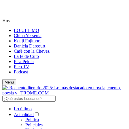
Hoy
LO ÚLTIMO
China Yessenia
Kenji Fujimori
Daniela Darcourt
Café con la Chevez
La fe de Cuto
Pisa Pelota
Pico TV
Podcast
Menú
Lo último
Actualidad
Política
Policiales