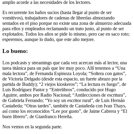
amplio acorde a las necesidades de los lectores.
Es recurrente los baños sucios (hasta llegar al punto de ser
vomitivos), trabajadores de cadenas de librerías almorzando
sentados en el piso porque no existe una zona de almuerzo adecuada
para ellos y empleados reclamando un trato justo, al punto de ser
explotados. Todos los años se pide lo mismo, pero cae en saco roto;
esperemos, aunque lo dudo, que este año mejore.
Lo bueno:
Los podcasts y streamings que cada vez acercan más al lector, una
tarea titánica para un país que lee muy poco. Allí tenemos a “Una
mala lectora”, de Fernanda Espinoza Loyola; “Soltera con gatos”,
de Victoria Delgado (desde esta espacio, un fuerte abrazo por la
partida de Buddy); “2 viejos kioskeros”; “La lectura es fuego”, de
Luis Rodríguez Pastor y “Entrelibros”, conducido por Hugo
Aguirre, ambos por Radio Nacional; “Antilecciones de escritura”,
de Gabriela Ferrando; “Yo soy un escritor rural”, de Luis Hernán
Castañeda; “Otras tardes”, también de Castañeda con Ivan Thays,
así como los reconocidos “Lee por gusto”, de Jaime Cabrera y “El
buen librero”, de Gianfranco Hereña.
Nos vemos en la segunda parte.