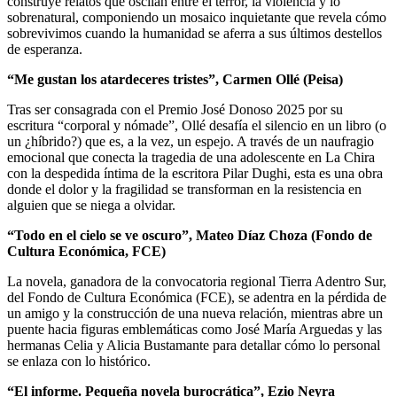
construye relatos que oscilan entre el terror, la violencia y lo
sobrenatural, componiendo un mosaico inquietante que revela cómo
sobrevivimos cuando la humanidad se aferra a sus últimos destellos
de esperanza.
“Me gustan los atardeceres tristes”, Carmen Ollé (Peisa)
Tras ser consagrada con el Premio José Donoso 2025 por su
escritura “corporal y nómade”, Ollé desafía el silencio en un libro (o
un ¿híbrido?) que es, a la vez, un espejo. A través de un naufragio
emocional que conecta la tragedia de una adolescente en La Chira
con la despedida íntima de la escritora Pilar Dughi, esta es una obra
donde el dolor y la fragilidad se transforman en la resistencia en
alguien que se niega a olvidar.
“Todo en el cielo se ve oscuro”, Mateo Díaz Choza (Fondo de
Cultura Económica, FCE)
La novela, ganadora de la convocatoria regional Tierra Adentro Sur,
del Fondo de Cultura Económica (FCE), se adentra en la pérdida de
un amigo y la construcción de una nueva relación, mientras abre un
puente hacia figuras emblemáticas como José María Arguedas y las
hermanas Celia y Alicia Bustamante para detallar cómo lo personal
se enlaza con lo histórico.
“El informe. Pequeña novela burocrática”, Ezio Neyra