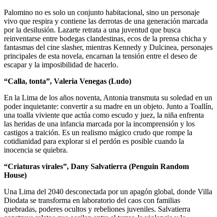
Palomino no es solo un conjunto habitacional, sino un personaje
vivo que respira y contiene las derrotas de una generación marcada
por la desilusión. Lazarte retrata a una juventud que busca
reinventarse entre bodegas clandestinas, ecos de la prensa chicha y
fantasmas del cine slasher, mientras Kennedy y Dulcinea, personajes
principales de esta novela, encarnan la tensión entre el deseo de
escapar y la imposibilidad de hacerlo.
“Calla, tonta”, Valeria Venegas (Ludo)
En la Lima de los años noventa, Antonia transmuta su soledad en un
poder inquietante: convertir a su madre en un objeto. Junto a Toallín,
una toalla viviente que actúa como escudo y juez, la niña enfrenta
las heridas de una infancia marcada por la incomprensión y los
castigos a traición. Es un realismo mágico crudo que rompe la
cotidianidad para explorar si el perdón es posible cuando la
inocencia se quiebra.
“Criaturas virales”, Dany Salvatierra (Penguin Random
House)
Una Lima del 2040 desconectada por un apagón global, donde Villa
Diodata se transforma en laboratorio del caos con familias
quebradas, poderes ocultos y rebeliones juveniles. Salvatierra