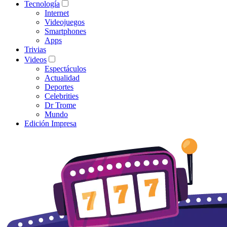
Tecnología
Internet
Videojuegos
Smartphones
Apps
Trivias
Videos
Espectáculos
Actualidad
Deportes
Celebrities
Dr Trome
Mundo
Edición Impresa