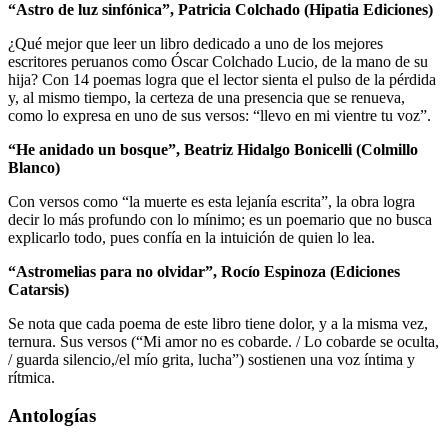
“Astro de luz sinfónica”, Patricia Colchado (Hipatia Ediciones)
¿Qué mejor que leer un libro dedicado a uno de los mejores
escritores peruanos como Óscar Colchado Lucio, de la mano de su
hija? Con 14 poemas logra que el lector sienta el pulso de la pérdida
y, al mismo tiempo, la certeza de una presencia que se renueva,
como lo expresa en uno de sus versos: “llevo en mi vientre tu voz”.
“He anidado un bosque”, Beatriz Hidalgo Bonicelli (Colmillo
Blanco)
Con versos como “la muerte es esta lejanía escrita”, la obra logra
decir lo más profundo con lo mínimo; es un poemario que no busca
explicarlo todo, pues confía en la intuición de quien lo lea.
“Astromelias para no olvidar”, Rocío Espinoza (Ediciones
Catarsis)
Se nota que cada poema de este libro tiene dolor, y a la misma vez,
ternura. Sus versos (“Mi amor no es cobarde. / Lo cobarde se oculta,
/ guarda silencio,/el mío grita, lucha”) sostienen una voz íntima y
rítmica.
Antologías