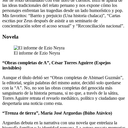
Me he reído demasiado con este libro de cuentos. Biffi se aparta de
las ideas tradicionales del relato peruano y nos expone cómo los
personajes enfrentan las tragedias desde un lado humorístico y pop.
Mis favoritos: “Barrio y prejuicio (Una historia chalaca)”, “Cartas
escritas por Zeus después de asistir a un seminario de
concientización sobre el acoso sexual” y “Reconciliación nacional”.
Novela
El informe de Ezio Neyra
“Obras completas de A”, César Torres Aguirre (Espejos
invisibles)
Aunque el título debió ser “Obras completas de Abimael Guzmán”,
la editorial, según palabras del mismo autor, decidió solo quedarse
con la “A”. No, no son las obras completas del genocida más
sanguinario de la historia peruana, si no que, a través de la sátira,
Torres Aguirre retrata el revuelo mediático, político y ciudadano que
despertaría una noticia como esta.
“Trenza de tierra”, María José Arguedas (Búho Atávico)
Arguedas debuta en la narrativa con una novela que entrelaza la
biografía familiar y la identidad peruana. La autora rescata memorias