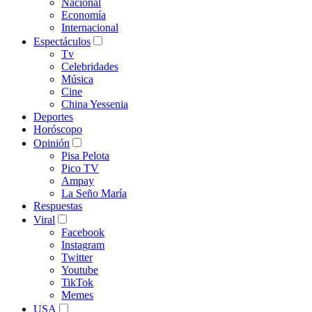
Nacional
Economía
Internacional
Espectáculos
Tv
Celebridades
Música
Cine
China Yessenia
Deportes
Horóscopo
Opinión
Pisa Pelota
Pico TV
Ampay
La Seño María
Respuestas
Viral
Facebook
Instagram
Twitter
Youtube
TikTok
Memes
USA