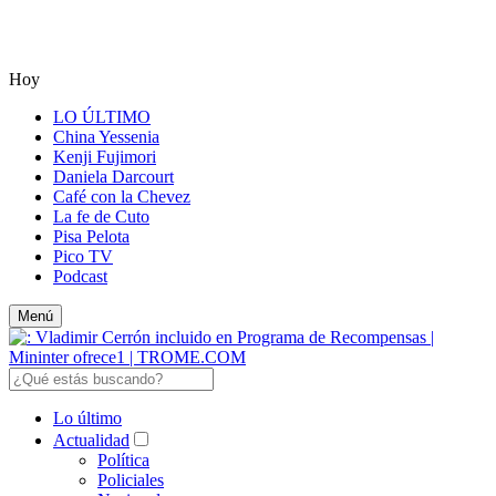
Hoy
LO ÚLTIMO
China Yessenia
Kenji Fujimori
Daniela Darcourt
Café con la Chevez
La fe de Cuto
Pisa Pelota
Pico TV
Podcast
Menú
Lo último
Actualidad
Política
Policiales