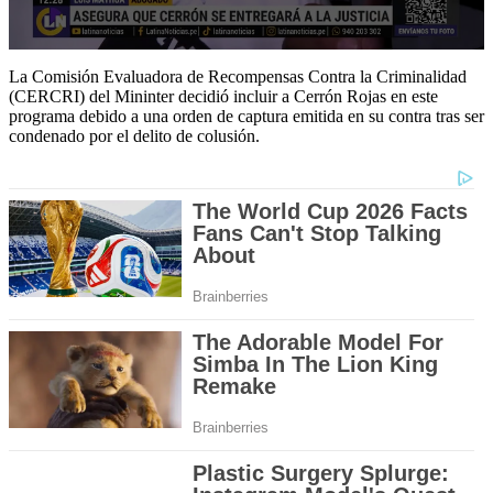
0
seconds
La Comisión Evaluadora de Recompensas Contra la Criminalidad
of
(CERCRI) del Mininter decidió incluir a Cerrón Rojas en este
1
programa debido a una orden de captura emitida en su contra tras ser
minute,
condenado por el delito de colusión.
29
seconds