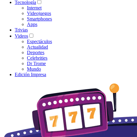
Tecnología
Internet
Videojuegos
Smartphones
Apps
Trivias
Videos
Espectáculos
Actualidad
Deportes
Celebrities
Dr Trome
Mundo
Edición Impresa