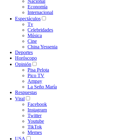
Nacional
Economía
Internacional
Espectáculos
Tv
Celebridades
Música
Cine
China Yessenia
Deportes
Horóscopo
Opinión
Pisa Pelota
Pico TV
Ampay
La Seño María
Respuestas
Viral
Facebook
Instagram
Twitter
Youtube
TikTok
Memes
USA