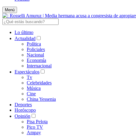
Menú
Lo último
Actualidad
Política
Policiales
Nacional
Economía
Internacional
Espectáculos
Tv
Celebridades
Música
Cine
China Yessenia
Deportes
Horóscopo
Opinión
Pisa Pelota
Pico TV
Ampay