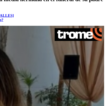
DETALLES]
to?