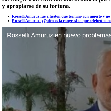
y apropiarse de su fortuna.
Rosselli Amuruz fue a fiestón que terminó con muerto y 
Rosselli Amuruz: ¿Quién es la congresista que celebró su c
Rosselli Amuruz en nuevo problema