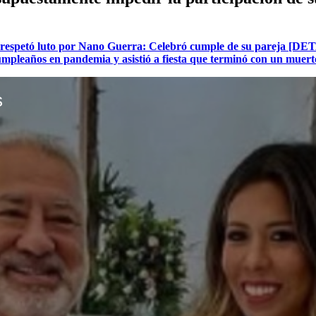
no respetó luto por Nano Guerra: Celebró cumple de su pareja [
umpleaños en pandemia y asistió a fiesta que terminó con un muer
s