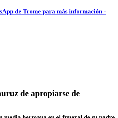
tsApp de Trome para más información
-
muruz de apropiarse de
su media hermana en el funeral de su padre