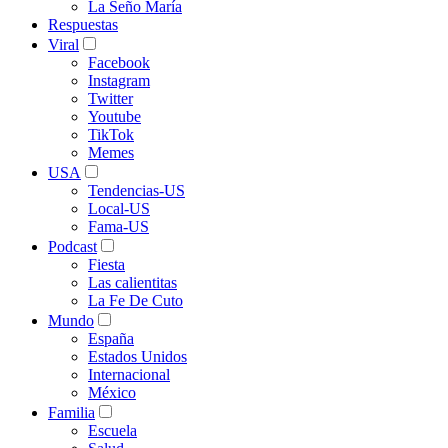
La Seño María
Respuestas
Viral
Facebook
Instagram
Twitter
Youtube
TikTok
Memes
USA
Tendencias-US
Local-US
Fama-US
Podcast
Fiesta
Las calientitas
La Fe De Cuto
Mundo
España
Estados Unidos
Internacional
México
Familia
Escuela