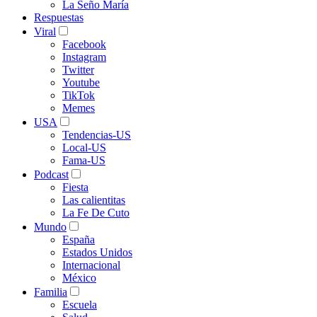
La Seño María
Respuestas
Viral
Facebook
Instagram
Twitter
Youtube
TikTok
Memes
USA
Tendencias-US
Local-US
Fama-US
Podcast
Fiesta
Las calientitas
La Fe De Cuto
Mundo
España
Estados Unidos
Internacional
México
Familia
Escuela