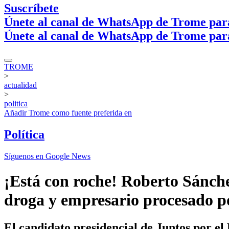
Suscríbete
Únete al canal de WhatsApp de Trome par
Únete al canal de WhatsApp de Trome par
TROME
>
actualidad
>
politica
Añadir
Trome
como fuente preferida en
Política
Síguenos en Google News
¡Está con roche! Roberto Sánch
droga y empresario procesado por
El candidato presidencial de Juntos por el 