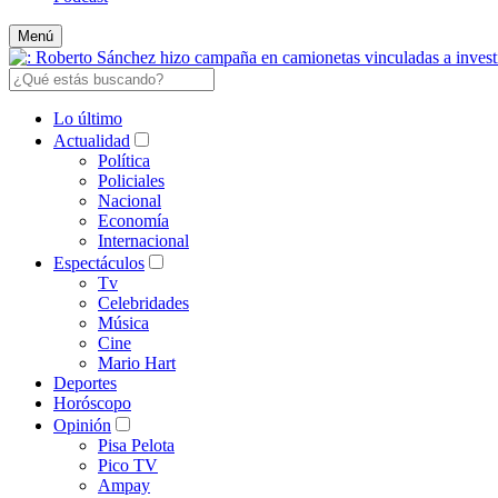
Menú
Lo último
Actualidad
Política
Policiales
Nacional
Economía
Internacional
Espectáculos
Tv
Celebridades
Música
Cine
Mario Hart
Deportes
Horóscopo
Opinión
Pisa Pelota
Pico TV
Ampay