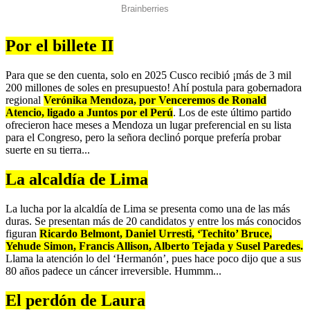
Por el billete I
I
Para que se den cuenta, solo en 2025 Cusco recibió ¡más de 3 mil
200 millones de soles en presupuesto! Ahí postula para gobernadora
regional
Verónika Mendoza, por Venceremos de Ronald
Atencio, ligado a Juntos por el Perú
. Los de este último partido
ofrecieron hace meses a Mendoza un lugar preferencial en su lista
para el Congreso, pero la señora declinó porque prefería probar
suerte en su tierra...
La alcaldía de Lima
La lucha por la alcaldía de Lima se presenta como una de las más
duras. Se presentan más de 20 candidatos y entre los más conocidos
figuran
Ricardo Belmont, Daniel Urresti, ‘Techito’ Bruce,
Yehude Simon, Francis Allison, Alberto Tejada y Susel Paredes.
Llama la atención lo del ‘Hermanón’, pues hace poco dijo que a sus
80 años padece un cáncer irreversible. Hummm...
El perdón de Laura