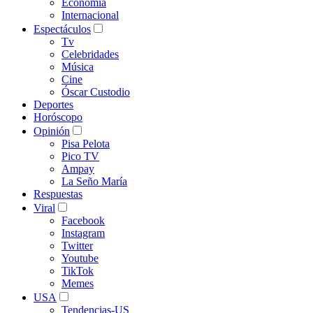
Economía
Internacional
Espectáculos
Tv
Celebridades
Música
Cine
Óscar Custodio
Deportes
Horóscopo
Opinión
Pisa Pelota
Pico TV
Ampay
La Seño María
Respuestas
Viral
Facebook
Instagram
Twitter
Youtube
TikTok
Memes
USA
Tendencias-US