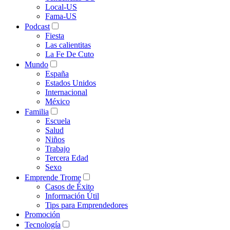
Local-US
Fama-US
Podcast
Fiesta
Las calientitas
La Fe De Cuto
Mundo
España
Estados Unidos
Internacional
México
Familia
Escuela
Salud
Niños
Trabajo
Tercera Edad
Sexo
Emprende Trome
Casos de Éxito
Información Útil
Tips para Emprendedores
Promoción
Tecnología