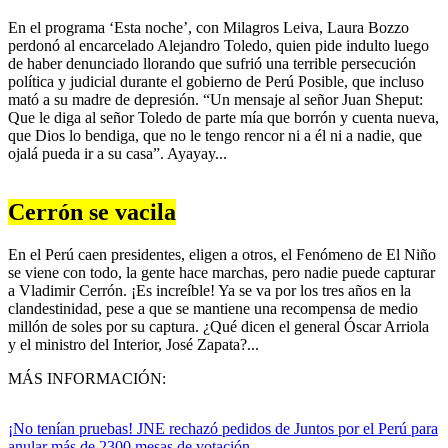
En el programa ‘Esta noche’, con Milagros Leiva, Laura Bozzo
perdonó al encarcelado Alejandro Toledo, quien pide indulto luego
de haber denunciado llorando que sufrió una terrible persecución
política y judicial durante el gobierno de Perú Posible, que incluso
mató a su madre de depresión. “Un mensaje al señor Juan Sheput:
Que le diga al señor Toledo de parte mía que borrón y cuenta nueva,
que Dios lo bendiga, que no le tengo rencor ni a él ni a nadie, que
ojalá pueda ir a su casa”. Ayayay...
Cerrón se vacila
En el Perú caen presidentes, eligen a otros, el Fenómeno de El Niño
se viene con todo, la gente hace marchas, pero nadie puede capturar
a Vladimir Cerrón. ¡Es increíble! Ya se va por los tres años en la
clandestinidad, pese a que se mantiene una recompensa de medio
millón de soles por su captura. ¿Qué dicen el general Óscar Arriola
y el ministro del Interior, José Zapata?...
MÁS INFORMACIÓN:
¡No tenían pruebas! JNE rechazó pedidos de Juntos por el Perú para
anular más de 2300 mesas de votación