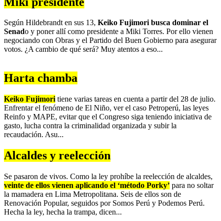
Miki presidente
Según Hildebrandt en sus 13,
Keiko Fujimori busca dominar el
Senad
o y poner allí como presidente a Miki Torres. Por ello vienen
negociando con Obras y el Partido del Buen Gobierno para asegurar
votos. ¿A cambio de qué será? Muy atentos a eso...
Harta chamba
Keiko Fujimori
tiene varias tareas en cuenta a partir del 28 de julio.
Enfrentar el fenómeno de El Niño, ver el caso Petroperú, las leyes
Reinfo y MAPE, evitar que el Congreso siga teniendo iniciativa de
gasto, lucha contra la criminalidad organizada y subir la
recaudación. Asu...
Alcaldes y reelección
Se pasaron de vivos. Como la ley prohíbe la reelección de alcaldes,
veinte de ellos vienen aplicando el ‘método Porky’
para no soltar
la mamadera en Lima Metropolitana. Seis de ellos son de
Renovación Popular, seguidos por Somos Perú y Podemos Perú.
Hecha la ley, hecha la trampa, dicen...