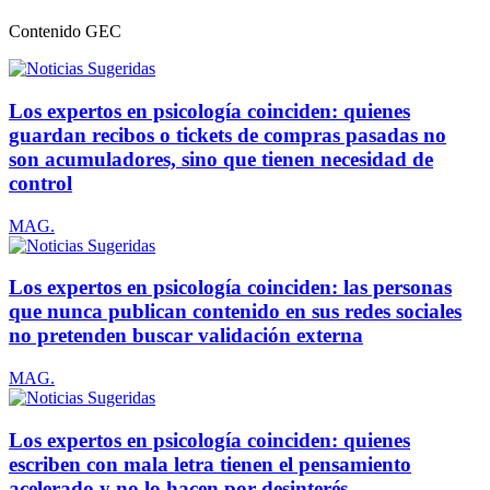
Contenido
GEC
Los expertos en psicología coinciden: quienes
guardan recibos o tickets de compras pasadas no
son acumuladores, sino que tienen necesidad de
control
MAG.
Los expertos en psicología coinciden: las personas
que nunca publican contenido en sus redes sociales
no pretenden buscar validación externa
MAG.
Los expertos en psicología coinciden: quienes
escriben con mala letra tienen el pensamiento
acelerado y no lo hacen por desinterés