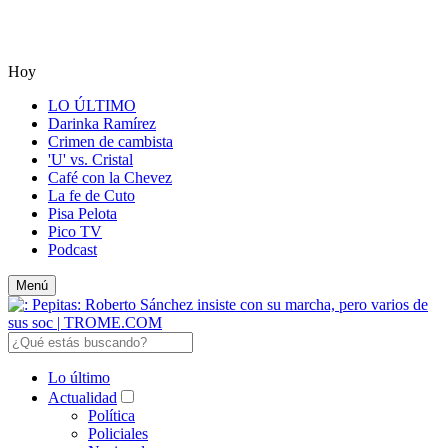
Hoy
LO ÚLTIMO
Darinka Ramírez
Crimen de cambista
'U' vs. Cristal
Café con la Chevez
La fe de Cuto
Pisa Pelota
Pico TV
Podcast
Menú
Lo último
Actualidad
Política
Policiales