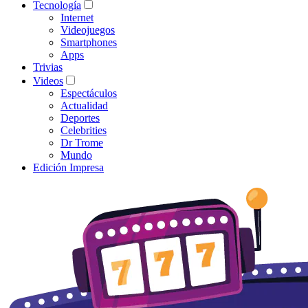
Tecnología
Internet
Videojuegos
Smartphones
Apps
Trivias
Videos
Espectáculos
Actualidad
Deportes
Celebrities
Dr Trome
Mundo
Edición Impresa