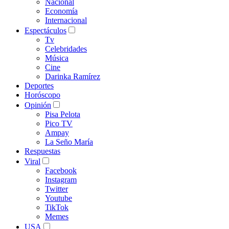
Nacional
Economía
Internacional
Espectáculos
Tv
Celebridades
Música
Cine
Darinka Ramírez
Deportes
Horóscopo
Opinión
Pisa Pelota
Pico TV
Ampay
La Seño María
Respuestas
Viral
Facebook
Instagram
Twitter
Youtube
TikTok
Memes
USA