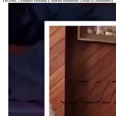
TROME | Antauro Humala y Martín Belaúnde Lossio (Combutters)