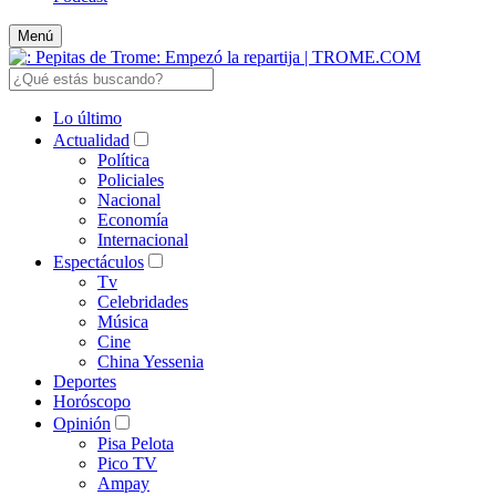
Menú
Lo último
Actualidad
Política
Policiales
Nacional
Economía
Internacional
Espectáculos
Tv
Celebridades
Música
Cine
China Yessenia
Deportes
Horóscopo
Opinión
Pisa Pelota
Pico TV
Ampay