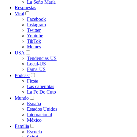
La Seño María
Respuestas
Viral
Facebook
Instagram
Twitter
Youtube
TikTok
Memes
USA
Tendencias-US
Local-US
Fama-US
Podcast
Fiesta
Las calientitas
La Fe De Cuto
Mundo
España
Estados Unidos
Internacional
México
Familia
Escuela