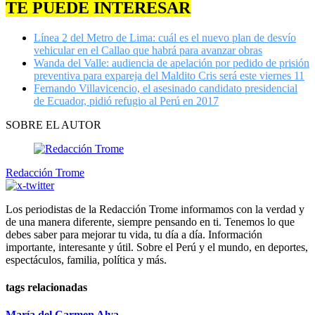
seconds
TE PUEDE INTERESAR
of
58
seconds
Línea 2 del Metro de Lima: cuál es el nuevo plan de desvío
vehicular en el Callao que habrá para avanzar obras
Wanda del Valle: audiencia de apelación por pedido de prisión
preventiva para expareja del Maldito Cris será este viernes 11
Fernando Villavicencio, el asesinado candidato presidencial
de Ecuador, pidió refugio al Perú en 2017
SOBRE EL AUTOR
Redacción Trome
Los periodistas de la Redacción Trome informamos con la verdad y
de una manera diferente, siempre pensando en ti. Tenemos lo que
debes saber para mejorar tu vida, tu día a día. Información
importante, interesante y útil. Sobre el Perú y el mundo, en deportes,
espectáculos, familia, política y más.
tags relacionadas
María del Carmen Alva