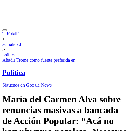
TROME
>
actualidad
>
politica
Añadir
Trome
como fuente preferida en
Política
Síguenos en Google News
María del Carmen Alva sobre
renuncias masivas a bancada
de Acción Popular: “Acá no