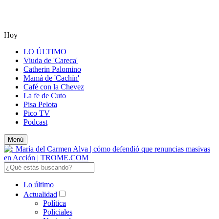
Hoy
LO ÚLTIMO
Viuda de 'Careca'
Catherin Palomino
Mamá de 'Cachín'
Café con la Chevez
La fe de Cuto
Pisa Pelota
Pico TV
Podcast
Menú
Lo último
Actualidad
Política
Policiales