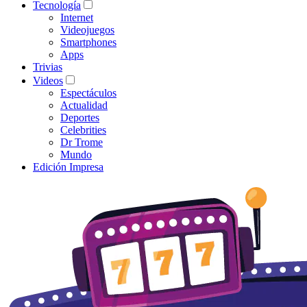
Tecnología
Internet
Videojuegos
Smartphones
Apps
Trivias
Videos
Espectáculos
Actualidad
Deportes
Celebrities
Dr Trome
Mundo
Edición Impresa