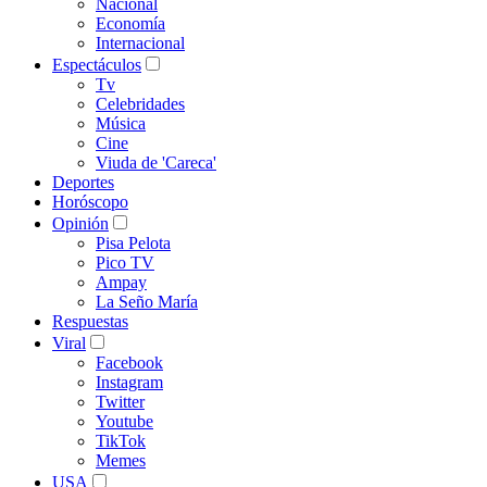
Nacional
Economía
Internacional
Espectáculos
Tv
Celebridades
Música
Cine
Viuda de 'Careca'
Deportes
Horóscopo
Opinión
Pisa Pelota
Pico TV
Ampay
La Seño María
Respuestas
Viral
Facebook
Instagram
Twitter
Youtube
TikTok
Memes
USA