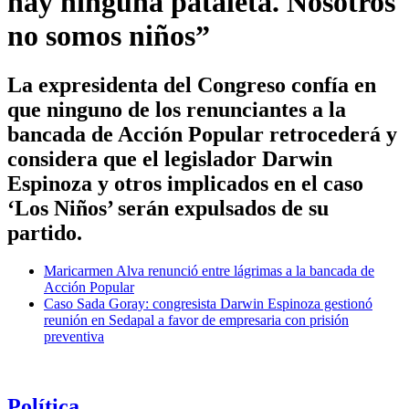
hay ninguna pataleta. Nosotros
no somos niños”
La expresidenta del Congreso confía en
que ninguno de los renunciantes a la
bancada de Acción Popular retrocederá y
considera que el legislador Darwin
Espinoza y otros implicados en el caso
‘Los Niños’ serán expulsados de su
partido.
Maricarmen Alva renunció entre lágrimas a la bancada de
Acción Popular
Caso Sada Goray: congresista Darwin Espinoza gestionó
reunión en Sedapal a favor de empresaria con prisión
preventiva
Política