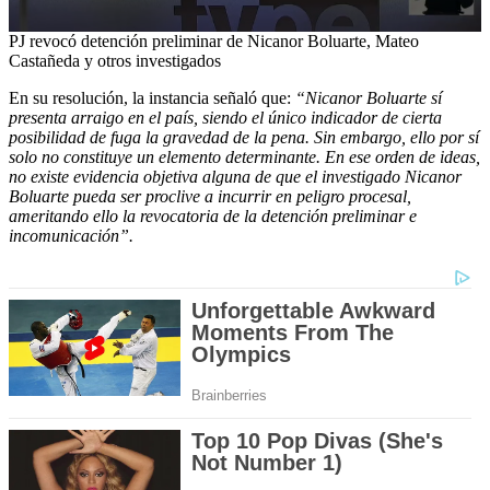
0
PJ revocó detención preliminar de Nicanor Boluarte, Mateo
seconds
Castañeda y otros investigados
of
2
En su resolución, la instancia señaló que:
“Nicanor Boluarte sí
minutes,
presenta arraigo en el país, siendo el único indicador de cierta
35
posibilidad de fuga la gravedad de la pena. Sin embargo, ello por sí
seconds
solo no constituye un elemento determinante. En ese orden de ideas,
no existe evidencia objetiva alguna de que el investigado Nicanor
Boluarte pueda ser proclive a incurrir en peligro procesal,
ameritando ello la revocatoria de la detención preliminar e
incomunicación”.