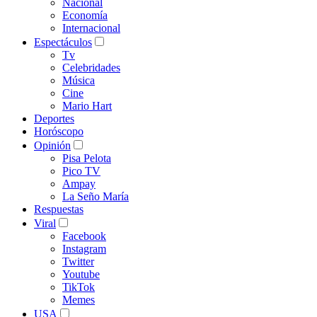
Nacional
Economía
Internacional
Espectáculos
Tv
Celebridades
Música
Cine
Mario Hart
Deportes
Horóscopo
Opinión
Pisa Pelota
Pico TV
Ampay
La Seño María
Respuestas
Viral
Facebook
Instagram
Twitter
Youtube
TikTok
Memes
USA