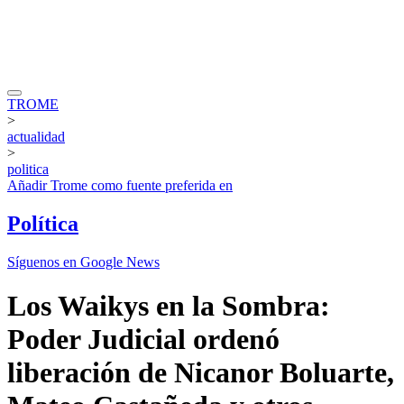
TROME
>
actualidad
>
politica
Añadir
Trome
como fuente preferida en
Política
Síguenos en Google News
Los Waikys en la Sombra:
Poder Judicial ordenó
liberación de Nicanor Boluarte,