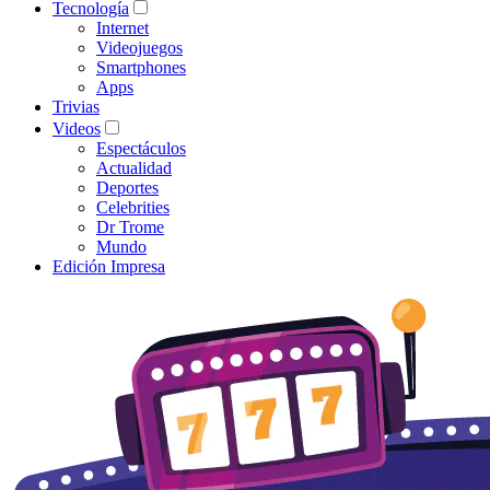
Tecnología
Internet
Videojuegos
Smartphones
Apps
Trivias
Videos
Espectáculos
Actualidad
Deportes
Celebrities
Dr Trome
Mundo
Edición Impresa