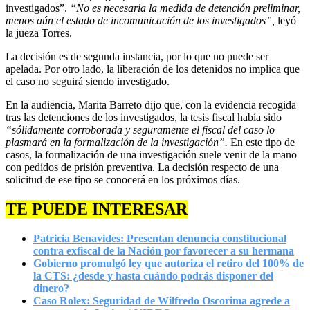
investigados”.
“No es necesaria la medida de detención preliminar,
menos aún el estado de incomunicación de los investigados”,
leyó
la jueza Torres.
La decisión es de segunda instancia, por lo que no puede ser
apelada. Por otro lado, la liberación de los detenidos no implica que
el caso no seguirá siendo investigado.
En la audiencia, Marita Barreto dijo que, con la evidencia recogida
tras las detenciones de los investigados, la tesis fiscal había sido
“sólidamente corroborada y seguramente el fiscal del caso lo
plasmará en la formalización de la investigación”.
En este tipo de
casos, la formalización de una investigación suele venir de la mano
con pedidos de prisión preventiva. La decisión respecto de una
solicitud de ese tipo se conocerá en los próximos días.
TE PUEDE INTERESAR
Patricia Benavides: Presentan denuncia constitucional
contra exfiscal de la Nación por favorecer a su hermana
Gobierno promulgó ley que autoriza el retiro del 100% de
la CTS: ¿desde y hasta cuándo podrás disponer del
dinero?
Caso Rolex: Seguridad de Wilfredo Oscorima agrede a