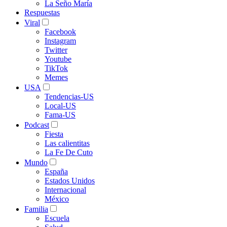
La Seño María
Respuestas
Viral
Facebook
Instagram
Twitter
Youtube
TikTok
Memes
USA
Tendencias-US
Local-US
Fama-US
Podcast
Fiesta
Las calientitas
La Fe De Cuto
Mundo
España
Estados Unidos
Internacional
México
Familia
Escuela