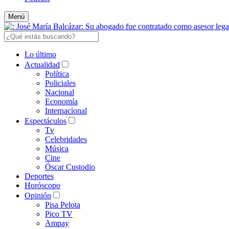
Menú
Lo último
Actualidad
Política
Policiales
Nacional
Economía
Internacional
Espectáculos
Tv
Celebridades
Música
Cine
Óscar Custodio
Deportes
Horóscopo
Opinión
Pisa Pelota
Pico TV
Ampay