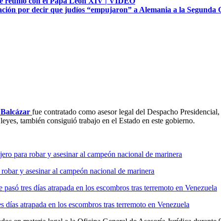
e se reunió con el Papa León XIV | VIDEO
gnación por decir que judíos “empujaron” a Alemania a la Segunda
 Balcázar
fue contratado como asesor legal del Despacho Presidencial, p
leyes, también consiguió trabajo en el Estado en este gobierno.
a robar y asesinar al campeón nacional de marinera
s días atrapada en los escombros tras terremoto en Venezuela