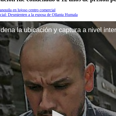
quila en lujoso centro comercial
dicial: Desmienten a la esposa de Ollanta Humala
dena la ubicación y captura a nivel int