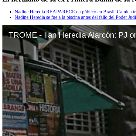
Nadine Heredia REAPARECE en público en Brasil: Camina tran
Nadine Heredia se fue a la piscina antes del fallo del Poder Ju
TROME - Ilan Heredia Alarcón: PJ or