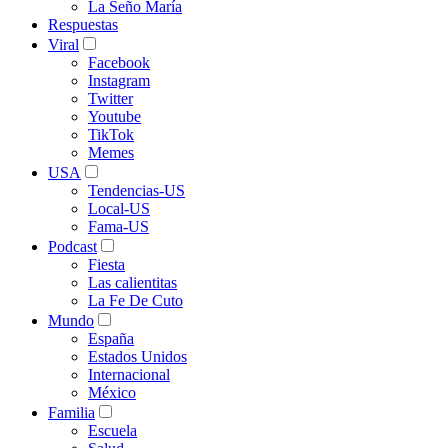
La Seño María
Respuestas
Viral
Facebook
Instagram
Twitter
Youtube
TikTok
Memes
USA
Tendencias-US
Local-US
Fama-US
Podcast
Fiesta
Las calientitas
La Fe De Cuto
Mundo
España
Estados Unidos
Internacional
México
Familia
Escuela