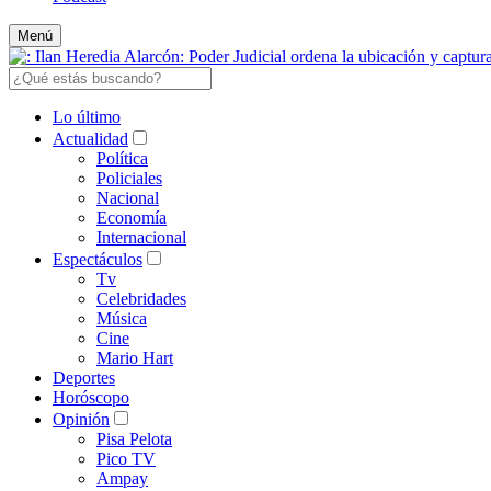
Menú
Lo último
Actualidad
Política
Policiales
Nacional
Economía
Internacional
Espectáculos
Tv
Celebridades
Música
Cine
Mario Hart
Deportes
Horóscopo
Opinión
Pisa Pelota
Pico TV
Ampay