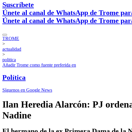
Suscríbete
Únete al canal de WhatsApp de Trome par
Únete al canal de WhatsApp de Trome par
TROME
>
actualidad
>
politica
Añadir
Trome
como fuente preferida en
Política
Síguenos en Google News
Ilan Heredia Alarcón: PJ ordena
Nadine
El hermano de la ex Primera Dama de la Nac