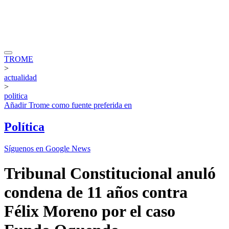
TROME
>
actualidad
>
politica
Añadir
Trome
como fuente preferida en
Política
Síguenos en Google News
Tribunal Constitucional anuló
condena de 11 años contra
Félix Moreno por el caso