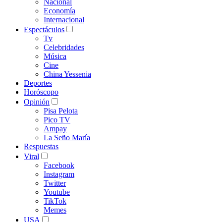
Nacional
Economía
Internacional
Espectáculos
Tv
Celebridades
Música
Cine
China Yessenia
Deportes
Horóscopo
Opinión
Pisa Pelota
Pico TV
Ampay
La Seño María
Respuestas
Viral
Facebook
Instagram
Twitter
Youtube
TikTok
Memes
USA