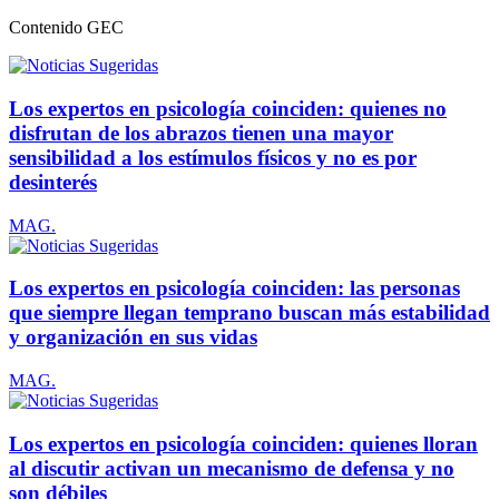
Contenido
GEC
Los expertos en psicología coinciden: quienes no
disfrutan de los abrazos tienen una mayor
sensibilidad a los estímulos físicos y no es por
desinterés
MAG.
Los expertos en psicología coinciden: las personas
que siempre llegan temprano buscan más estabilidad
y organización en sus vidas
MAG.
Los expertos en psicología coinciden: quienes lloran
al discutir activan un mecanismo de defensa y no
son débiles