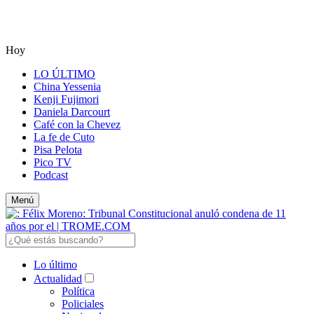
Hoy
LO ÚLTIMO
China Yessenia
Kenji Fujimori
Daniela Darcourt
Café con la Chevez
La fe de Cuto
Pisa Pelota
Pico TV
Podcast
Menú
Lo último
Actualidad
Política
Policiales