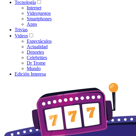
Tecnología
Internet
Videojuegos
Smartphones
Apps
Trivias
Videos
Espectáculos
Actualidad
Deportes
Celebrities
Dr Trome
Mundo
Edición Impresa