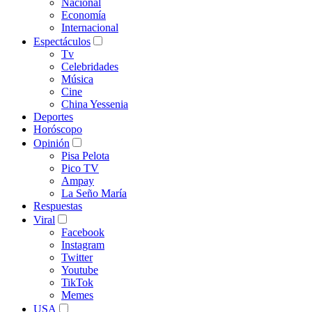
Nacional
Economía
Internacional
Espectáculos
Tv
Celebridades
Música
Cine
China Yessenia
Deportes
Horóscopo
Opinión
Pisa Pelota
Pico TV
Ampay
La Seño María
Respuestas
Viral
Facebook
Instagram
Twitter
Youtube
TikTok
Memes
USA