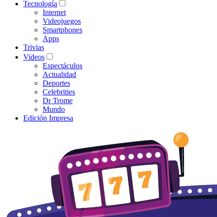
Tecnología
Internet
Videojuegos
Smartphones
Apps
Trivias
Videos
Espectáculos
Actualidad
Deportes
Celebrities
Dr Trome
Mundo
Edición Impresa