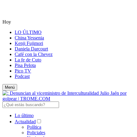
Hoy
LO ÚLTIMO
China Yessenia
Kenji Fujimori
Daniela Darcourt
Café con la Chevez
La fe de Cuto
Pisa Pelota
Pico TV
Podcast
Menú
Lo último
Actualidad
Política
Policiales