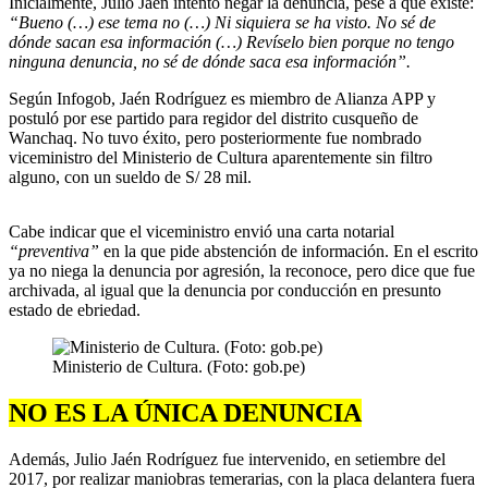
Inicialmente, Julio Jaén intentó negar la denuncia, pese a que existe:
“Bueno (…) ese tema no (…) Ni siquiera se ha visto. No sé de
dónde sacan esa información (…) Revíselo bien porque no tengo
ninguna denuncia, no sé de dónde saca esa información”.
Según Infogob, Jaén Rodríguez es miembro de Alianza APP y
postuló por ese partido para regidor del distrito cusqueño de
Wanchaq. No tuvo éxito, pero posteriormente fue nombrado
viceministro del Ministerio de Cultura aparentemente sin filtro
alguno, con un sueldo de S/ 28 mil.
Cabe indicar que el viceministro envió una carta notarial
“preventiva”
en la que pide abstención de información. En el escrito
ya no niega la denuncia por agresión, la reconoce, pero dice que fue
archivada, al igual que la denuncia por conducción en presunto
estado de ebriedad.
Ministerio de Cultura. (Foto: gob.pe)
NO ES LA ÚNICA DENUNCIA
Además, Julio Jaén Rodríguez fue intervenido, en setiembre del
2017, por realizar maniobras temerarias, con la placa delantera fuera