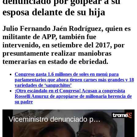
denunciado por golpear a su
esposa delante de su hija
Julio Fernando Jaén Rodríguez, quien es
militante de APP, también fue
intervenido, en setiembre del 2017, por
presuntamente realizar maniobras
temerarias en estado de ebriedad.
Congreso gasta 1.6 millones de soles en menú para
parlamentarios que ahora tienen carnes más grandes y 18
variedades de ‘sanguchitos’
¡Otro escándalo en el Congreso! Acusan a congresista
Rosselli Amuruz de apropiarse de millonaria herencia de
su padre
Viceministro denunciado por golpeador