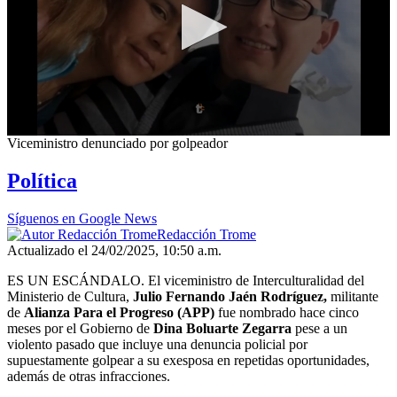
0
Viceministro denunciado por golpeador
seconds
of
Política
6
minutes,
37
Síguenos en Google News
seconds
Redacción Trome
Actualizado el 24/02/2025, 10:50 a.m.
ES UN ESCÁNDALO. El viceministro de Interculturalidad del
Ministerio de Cultura,
Julio Fernando Jaén Rodríguez,
militante
de
Alianza Para el Progreso (APP)
fue nombrado hace cinco
meses por el Gobierno de
Dina Boluarte Zegarra
pese a un
violento pasado que incluye una denuncia policial por
supuestamente golpear a su exesposa en repetidas oportunidades,
además de otras infracciones.