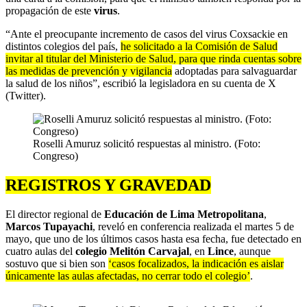
propagación de este
virus
.
“Ante el preocupante incremento de casos del virus Coxsackie en
distintos colegios del país,
he solicitado a la Comisión de Salud
invitar al titular del Ministerio de Salud, para que rinda cuentas sobre
las medidas de prevención y vigilancia
adoptadas para salvaguardar
la salud de los niños”, escribió la legisladora en su cuenta de X
(Twitter).
Roselli Amuruz solicitó respuestas al ministro. (Foto:
Congreso)
REGISTROS Y GRAVEDAD
El director regional de
Educación de Lima Metropolitana
,
Marcos Tupayachi
, reveló en conferencia realizada el martes 5 de
mayo, que uno de los últimos casos hasta esa fecha, fue detectado en
cuatro aulas del
colegio Melitón Carvajal
, en
Lince
, aunque
sostuvo que si bien son
‘casos focalizados, la indicación es aislar
únicamente las aulas afectadas, no cerrar todo el colegio’
.