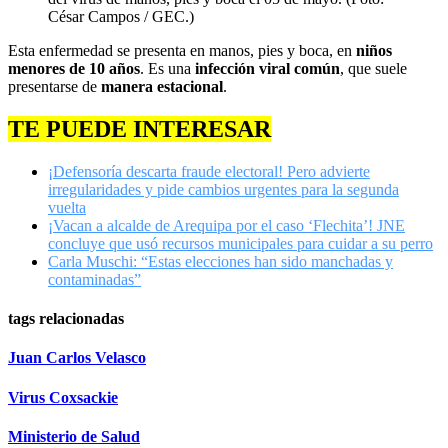
César Campos / GEC.)
Esta enfermedad se presenta en manos, pies y boca, en
niños
menores de 10 años
. Es una
infección viral común
, que suele
presentarse de
manera estacional
.
TE PUEDE INTERESAR
¡Defensoría descarta fraude electoral! Pero advierte
irregularidades y pide cambios urgentes para la segunda
vuelta
¡Vacan a alcalde de Arequipa por el caso ‘Flechita’! JNE
concluye que usó recursos municipales para cuidar a su perro
Carla Muschi: “Estas elecciones han sido manchadas y
contaminadas”
tags relacionadas
Juan Carlos Velasco
Virus Coxsackie
Ministerio de Salud