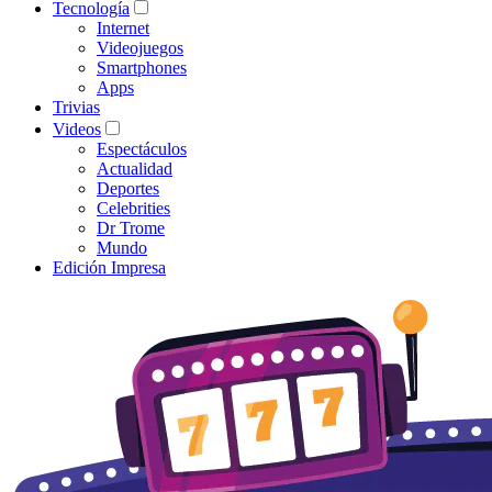
Tecnología
Internet
Videojuegos
Smartphones
Apps
Trivias
Videos
Espectáculos
Actualidad
Deportes
Celebrities
Dr Trome
Mundo
Edición Impresa