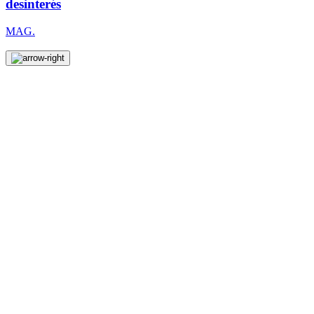
desinterés
MAG.