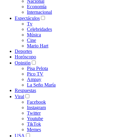
Nacional
Economía
Internacional
Espectáculos
Tv
Celebridades
Música
Cine
Mario Hart
Deportes
Horóscopo
Opinión
Pisa Pelota
Pico TV
Ampay
La Seño María
Respuestas
Viral
Facebook
Instagram
Twitter
Youtube
TikTok
Memes
USA