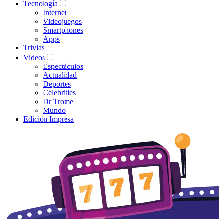
Tecnología
Internet
Videojuegos
Smartphones
Apps
Trivias
Videos
Espectáculos
Actualidad
Deportes
Celebrities
Dr Trome
Mundo
Edición Impresa