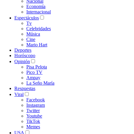
Nacional
Economía
Internacional
Espectáculos
Tv
Celebridades
Música
Cine
Mario Hart
Deportes
Horóscopo
Opinión
Pisa Pelota
Pico TV
Ampay
La Seño María
Respuestas
Viral
Facebook
Instagram
Twitter
Youtube
TikTok
Memes
USA