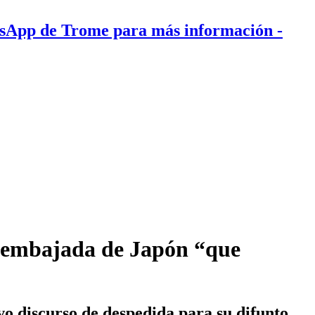
tsApp de Trome para más información
-
la embajada de Japón “que
vo discurso de despedida para su difunto