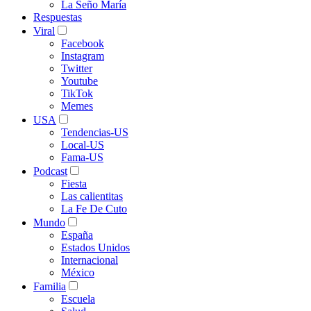
La Seño María
Respuestas
Viral
Facebook
Instagram
Twitter
Youtube
TikTok
Memes
USA
Tendencias-US
Local-US
Fama-US
Podcast
Fiesta
Las calientitas
La Fe De Cuto
Mundo
España
Estados Unidos
Internacional
México
Familia
Escuela