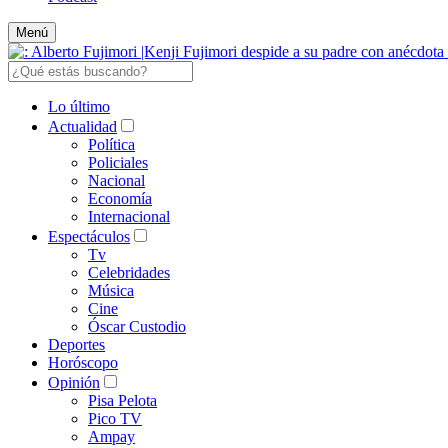
Menú
Lo último
Actualidad
Política
Policiales
Nacional
Economía
Internacional
Espectáculos
Tv
Celebridades
Música
Cine
Óscar Custodio
Deportes
Horóscopo
Opinión
Pisa Pelota
Pico TV
Ampay