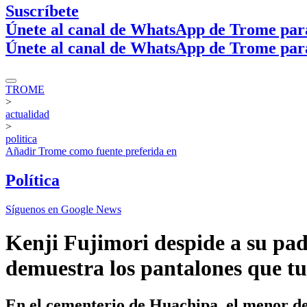
Suscríbete
Únete al canal de WhatsApp de Trome par
Únete al canal de WhatsApp de Trome par
TROME
>
actualidad
>
politica
Añadir
Trome
como fuente preferida en
Política
Síguenos en Google News
Kenji Fujimori despide a su pad
demuestra los pantalones que t
En el cementerio de Huachipa, el menor de 