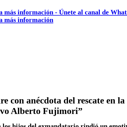
a más información
- Únete al canal de Wha
a más información
re con anécdota del rescate en 
uvo Alberto Fujimori”
los hijos del exmandatario rindió un emoti