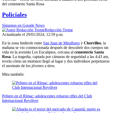
seconds
del cementerio Santa Rosa
of
3
Policiales
minutes,
38
seconds
Síguenos en Google News
Redacción Trome
Actualizado el 29/01/2024, 12:59 p.m.
En la zona limítrofe entre
San Juan de Miraflores
y
Chorrillos
, la
mañana se vio conmocionada después de descubrir dos cuerpos sin
vida en la avenida Los Eucaliptos, cercana al
cementerio Santa
Rosa
. La tragedia, captada por cámaras de seguridad a las 4:43 am,
revela cómo un mototaxi llegó al lugar y dos individuos perpetraron
el asesinato de los jóvenes a tiros.
Mira también:
Peligro en el Rímac: adolescentes robaron rifles del Club
Internacional Revólver