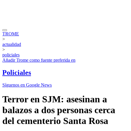
TROME
>
actualidad
>
policiales
Añadir
Trome
como fuente preferida en
Policiales
Síguenos en Google News
Terror en SJM: asesinan a
balazos a dos personas cerca
del cementerio Santa Rosa