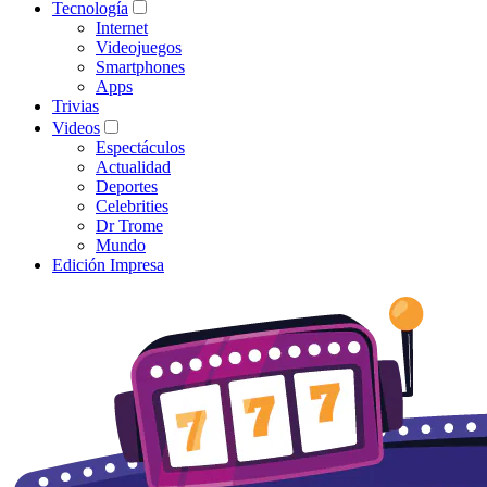
Tecnología
Internet
Videojuegos
Smartphones
Apps
Trivias
Videos
Espectáculos
Actualidad
Deportes
Celebrities
Dr Trome
Mundo
Edición Impresa