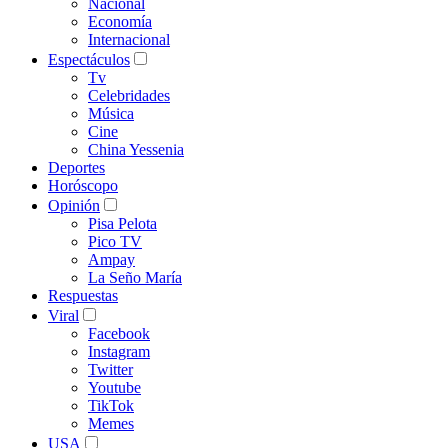
Nacional
Economía
Internacional
Espectáculos
Tv
Celebridades
Música
Cine
China Yessenia
Deportes
Horóscopo
Opinión
Pisa Pelota
Pico TV
Ampay
La Seño María
Respuestas
Viral
Facebook
Instagram
Twitter
Youtube
TikTok
Memes
USA