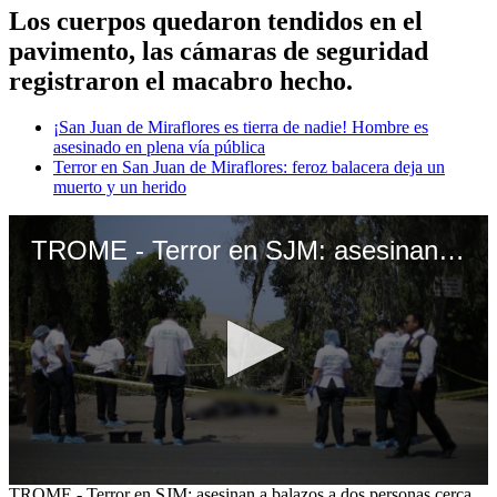
Los cuerpos quedaron tendidos en el
pavimento, las cámaras de seguridad
registraron el macabro hecho.
¡San Juan de Miraflores es tierra de nadie! Hombre es
asesinado en plena vía pública
Terror en San Juan de Miraflores: feroz balacera deja un
muerto y un herido
TROME - Terror en SJM: asesinan a balazos a dos personas cerca del cementerio Santa Rosa
0
TROME - Terror en SJM: asesinan a balazos a dos personas cerca