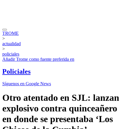
TROME
>
actualidad
>
policiales
Añadir
Trome
como fuente preferida en
Policiales
Síguenos en Google News
Otro atentado en SJL: lanzan
explosivo contra quinceañero
en donde se presentaba ‘Los