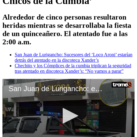
Chicos de la Cumbia’
Alrededor de cinco personas resultaron
heridas mientras se desarrollaba la fiesta
de un quinceañero. El atentado fue a las
2:00 a.m.
San Juan de Lurigancho: Sucesores del ‘Loco Aroni’ estarían
detrás del atentado en la discoteca Xander’s
Chechito y los Cómplices de la cumbia triplican la seguridad
tras atentado en discoteca Xander’s: “No vamos a parar”
San Juan de Lurigancho: extorsión a cantantes de cumbia