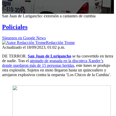
0
San Juan de Lurigancho: extorsión a cantantes de cumbia
seconds
of
Policiales
4
minutes,
10
Síguenos en Google News
seconds
Redacción Trome
Actualizado el 18/09/2023, 01:02 p.m.
DE TERROR.
San Juan de Lurigancho
se ha convertido en tierra
de nadie. Tras el
atentado de granada en la discoteca Xander’s
donde quedaron más de 15 personas heridas
, este lunes se produjo
otra explosión. Sujetos en moto llegaron hasta un quinceañero y
arrojaron explosivos contra la orquesta ‘Los Chicos de la Cumbia’.