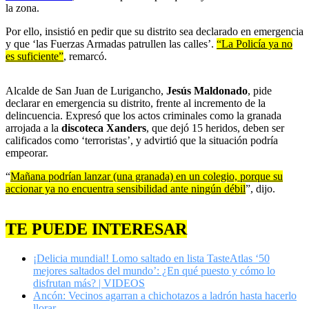
la zona.
Por ello, insistió en pedir que su distrito sea declarado en emergencia
y que ‘las Fuerzas Armadas patrullen las calles’.
“La Policía ya no
es suficiente”
, remarcó.
Alcalde de San Juan de Lurigancho,
Jesús Maldonado
, pide
declarar en emergencia su distrito, frente al incremento de la
delincuencia. Expresó que los actos criminales como la granada
arrojada a la
discoteca Xanders
, que dejó 15 heridos, deben ser
calificados como ‘terroristas’, y advirtió que la situación podría
empeorar.
“
Mañana podrían lanzar (una granada) en un colegio, porque su
accionar ya no encuentra sensibilidad ante ningún débil
”, dijo.
TE PUEDE INTERESAR
¡Delicia mundial! Lomo saltado en lista TasteAtlas ‘50
mejores saltados del mundo’: ¿En qué puesto y cómo lo
disfrutan más? | VIDEOS
Ancón: Vecinos agarran a chichotazos a ladrón hasta hacerlo
llorar