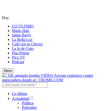
Hoy
LO ÚLTIMO
Mario Hart
Jaime Bayly
La Bella Luz
Café con la Chevez
La fe de Cuto
Pisa Pelota
Pico TV
Podcast
Menú
Lo último
Actualidad
Política
Policiales