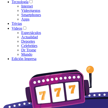
Tecnología
Internet
Videojuegos
Smartphones
Apps
Trivias
Videos
Espectáculos
Actualidad
Deportes
Celebrities
Dr Trome
Mundo
Edición Impresa