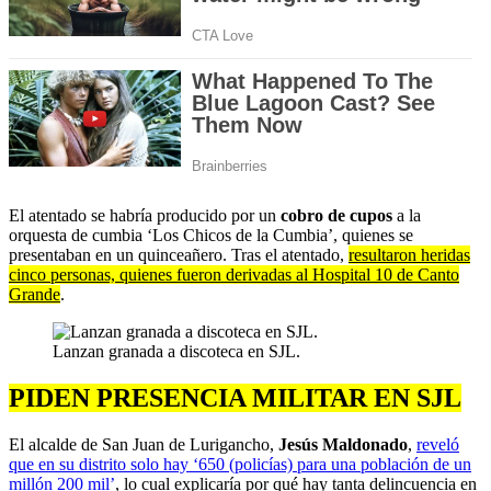
El atentado se habría producido por un
cobro de cupos
a la
orquesta de cumbia ‘Los Chicos de la Cumbia’, quienes se
presentaban en un quinceañero. Tras el atentado,
resultaron heridas
cinco personas, quienes fueron derivadas al Hospital 10 de Canto
Grande
.
Lanzan granada a discoteca en SJL.
PIDEN PRESENCIA MILITAR EN SJL
El alcalde de San Juan de Lurigancho,
Jesús Maldonado
,
reveló
que en su distrito solo hay ‘650 (policías) para una población de un
millón 200 mil’
, lo cual explicaría por qué hay tanta delincuencia en