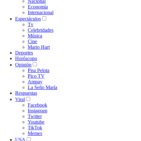
Nacional
Economía
Internacional
Espectáculos
Tv
Celebridades
Música
Cine
Mario Hart
Deportes
Horóscopo
Opinión
Pisa Pelota
Pico TV
Ampay
La Seño María
Respuestas
Viral
Facebook
Instagram
Twitter
Youtube
TikTok
Memes
USA