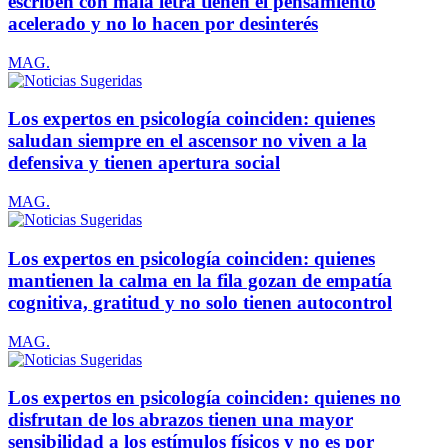
escriben con mala letra tienen el pensamiento
acelerado y no lo hacen por desinterés
MAG.
Los expertos en psicología coinciden: quienes
saludan siempre en el ascensor no viven a la
defensiva y tienen apertura social
MAG.
Los expertos en psicología coinciden: quienes
mantienen la calma en la fila gozan de empatía
cognitiva, gratitud y no solo tienen autocontrol
MAG.
Los expertos en psicología coinciden: quienes no
disfrutan de los abrazos tienen una mayor
sensibilidad a los estímulos físicos y no es por