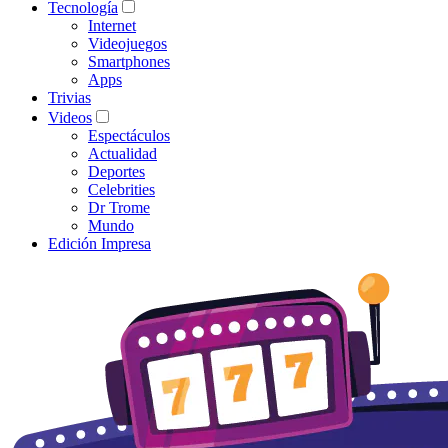
Tecnología
Internet
Videojuegos
Smartphones
Apps
Trivias
Videos
Espectáculos
Actualidad
Deportes
Celebrities
Dr Trome
Mundo
Edición Impresa