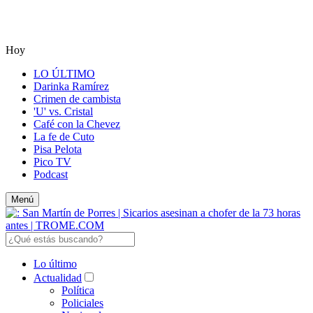
Hoy
LO ÚLTIMO
Darinka Ramírez
Crimen de cambista
'U' vs. Cristal
Café con la Chevez
La fe de Cuto
Pisa Pelota
Pico TV
Podcast
Menú
Lo último
Actualidad
Política
Policiales