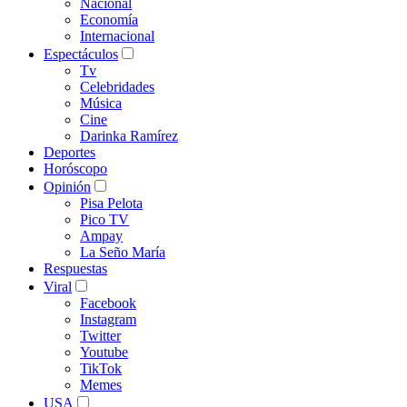
Nacional
Economía
Internacional
Espectáculos
Tv
Celebridades
Música
Cine
Darinka Ramírez
Deportes
Horóscopo
Opinión
Pisa Pelota
Pico TV
Ampay
La Seño María
Respuestas
Viral
Facebook
Instagram
Twitter
Youtube
TikTok
Memes
USA