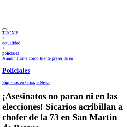
TROME
>
actualidad
>
policiales
Añadir
Trome
como fuente preferida en
Policiales
Síguenos en Google News
¡Asesinatos no paran ni en las
elecciones! Sicarios acribillan a
chofer de la 73 en San Martín